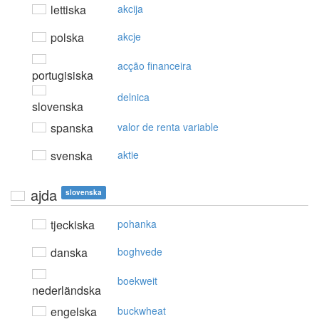
lettiska
akcija
polska
akcje
acção financeira
portugisiska
delnica
slovenska
spanska
valor de renta variable
svenska
aktie
ajda
slovenska
tjeckiska
pohanka
danska
boghvede
boekweit
nederländska
engelska
buckwheat