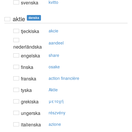
svenska
kvitto
aktie
danska
tjeckiska
akcie
aandeel
nederländska
engelska
share
finska
osake
franska
action financière
tyska
Aktie
grekiska
μετoχή
ungerska
részvény
italienska
azione