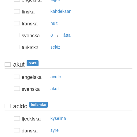
finska
kahdeksan
franska
huit
,
svenska
8
åtta
turkiska
sekiz
akut
tyska
engelska
acute
svenska
akut
acido
italienska
tjeckiska
kyselina
danska
syre