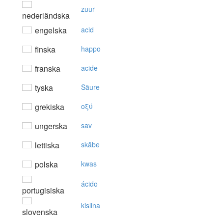
zuur
nederländska
engelska
acid
finska
happo
franska
acide
tyska
Säure
grekiska
oξύ
ungerska
sav
lettiska
skābe
polska
kwas
ácido
portugisiska
kislina
slovenska