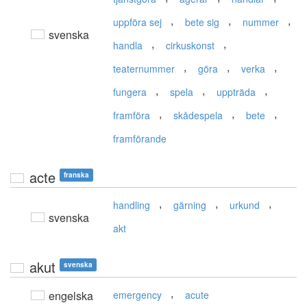
,
,
,
uppföra sej
bete sig
nummer
svenska
,
,
handla
cirkuskonst
,
,
,
teaternummer
göra
verka
,
,
,
fungera
spela
uppträda
,
,
,
framföra
skådespela
bete
framförande
acte
franska
,
,
,
handling
gärning
urkund
svenska
akt
akut
svenska
,
engelska
emergency
acute