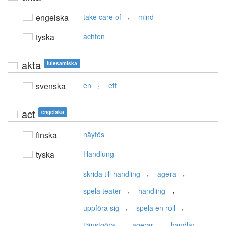
,
engelska
take care of
mind
tyska
achten
akta
lulesamiska
,
svenska
en
ett
act
engelska
finska
näytös
tyska
Handlung
,
,
skrida till handling
agera
,
,
spela teater
handling
,
,
uppföra sig
spela en roll
,
,
,
tjänstgöra
agerar
handlar