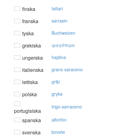
finska
tattari
franska
sarrasin
tyska
Buchweizen
grekiska
φαγόπυρo
ungerska
hajdina
italienska
grano saraceno
lettiska
griķi
polska
gryka
trigo-sarraceno
portugisiska
spanska
alforfón
svenska
bovete