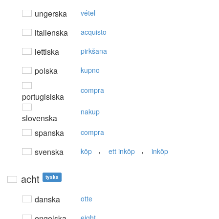
ungerska
vétel
italienska
acquisto
lettiska
pirkšana
polska
kupno
compra
portugisiska
nakup
slovenska
spanska
compra
,
,
svenska
köp
ett inköp
inköp
acht
tyska
danska
otte
engelska
eight