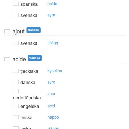
spanska
ácido
svenska
syra
ajout
franska
svenska
tillägg
acide
franska
tjeckiska
kyselina
danska
syre
zuur
nederländska
engelska
acid
finska
happo
tyska
Säure