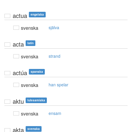
actua
engelska
svenska
själva
acta
latin
svenska
strand
actúa
spanska
svenska
han spelar
aktu
lulesamiska
svenska
ensam
akta
svenska