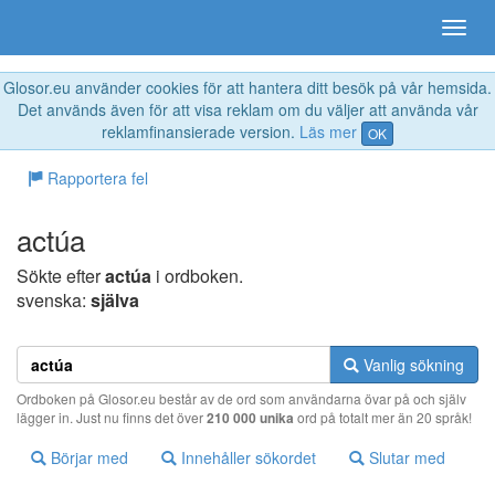
Glosor.eu använder cookies för att hantera ditt besök på vår hemsida.
Det används även för att visa reklam om du väljer att använda vår
reklamfinansierade version.
Läs mer
OK
Rapportera fel
actúa
Sökte efter
actúa
i ordboken.
svenska:
själva
Vanlig sökning
Ordboken på Glosor.eu består av de ord som användarna övar på och själv
lägger in. Just nu finns det över
210 000 unika
ord på totalt mer än 20 språk!
Börjar med
Innehåller sökordet
Slutar med