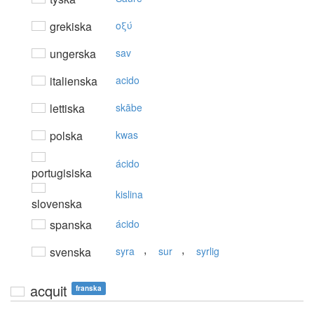
grekiska
oξύ
ungerska
sav
italienska
acido
lettiska
skābe
polska
kwas
ácido
portugisiska
kislina
slovenska
spanska
ácido
,
,
svenska
syra
sur
syrlig
acquit
franska