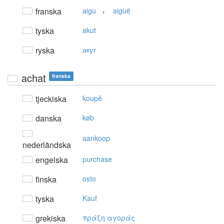
,
franska
aigu
aiguë
tyska
akut
ryska
акут
achat
franska
tjeckiska
koupě
danska
køb
aankoop
nederländska
engelska
purchase
finska
osto
tyska
Kauf
grekiska
πράξη αγoράς