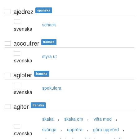
ajedrez
spanska
schack
svenska
accoutrer
franska
styra ut
svenska
agioter
franska
spekulera
svenska
agiter
franska
,
,
,
skaka
skaka om
vifta med
,
,
,
svänga
uppröra
göra upprörd
svenska