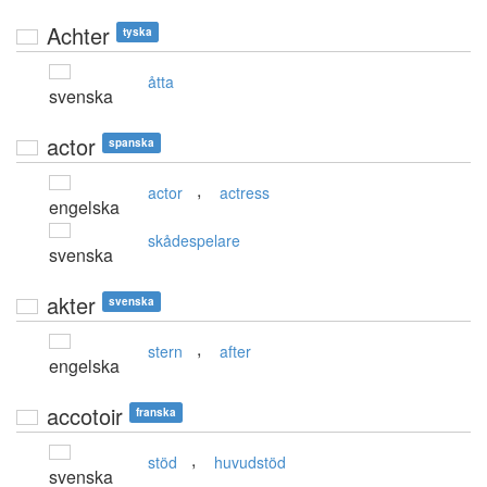
Achter
tyska
åtta
svenska
actor
spanska
,
actor
actress
engelska
skådespelare
svenska
akter
svenska
,
stern
after
engelska
accotoir
franska
,
stöd
huvudstöd
svenska