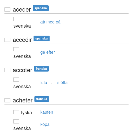
aceder
spanska
gå med på
svenska
accedir
spanska
ge efter
svenska
accoter
franska
,
luta
stötta
svenska
acheter
franska
tyska
kaufen
köpa
svenska