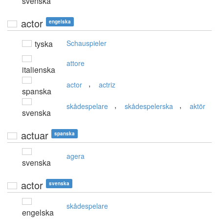
svenska
actor
engelska
tyska
Schauspieler
attore
italienska
,
actor
actriz
spanska
,
,
skådespelare
skådespelerska
aktör
svenska
actuar
spanska
agera
svenska
actor
svenska
skådespelare
engelska