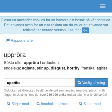
Glosor.eu använder cookies för att hantera ditt besök på vår hemsida.
Det används även för att visa reklam om du väljer att använda vår
reklamfinansierade version.
Läs mer
OK
Rapportera fel
uppröra
Sökte efter
uppröra
i ordboken.
engelska:
agitate
,
stir up
,
disgust
,
horrify
, franska:
agiter
Vanlig sökning
Ordboken på Glosor.eu består av de ord som användarna övar på och själv
lägger in. Just nu finns det över
210 000 unika
ord på totalt mer än 20 språk!
Börjar med
Innehåller sökordet
Slutar med