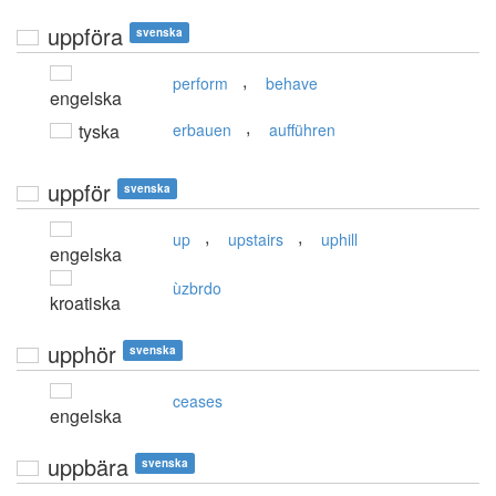
uppföra
svenska
,
perform
behave
engelska
,
tyska
erbauen
aufführen
uppför
svenska
,
,
up
upstairs
uphill
engelska
ùzbrdo
kroatiska
upphör
svenska
ceases
engelska
uppbära
svenska