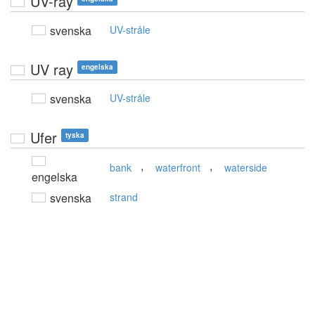
UV-ray
svenska
UV-stråle
UV ray
engelska
svenska
UV-stråle
Ufer
tyska
,
,
bank
waterfront
waterside
engelska
svenska
strand