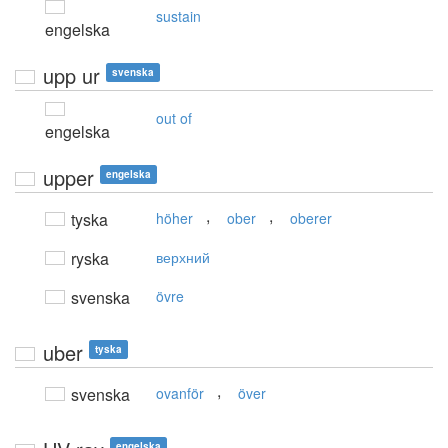
sustain
engelska
upp ur
svenska
out of
engelska
upper
engelska
,
,
tyska
höher
ober
oberer
ryska
верхний
svenska
övre
uber
tyska
,
svenska
ovanför
över
engelska