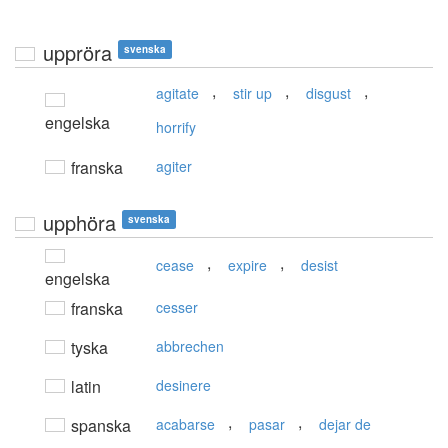
uppröra
svenska
,
,
,
agitate
stir up
disgust
engelska
horrify
franska
agiter
upphöra
svenska
,
,
cease
expire
desist
engelska
franska
cesser
tyska
abbrechen
latin
desinere
,
,
spanska
acabarse
pasar
dejar de