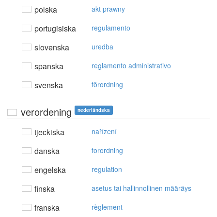
polska
akt prawny
portugisiska
regulamento
slovenska
uredba
spanska
reglamento administrativo
svenska
förordning
verordening
nederländska
tjeckiska
nařízení
danska
forordning
engelska
regulation
finska
asetus tai hallinnollinen määräys
franska
règlement