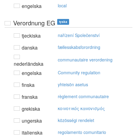
engelska
local
Verordnung EG
tyska
tjeckiska
nařízení Společenství
danska
fællesskabsforordning
communautaire verordening
nederländska
engelska
Community regulation
finska
yhteisön asetus
franska
règlement communautaire
grekiska
κoιvoτικός καvovισμός
ungerska
közösségi rendelet
italienska
regolamento comunitario