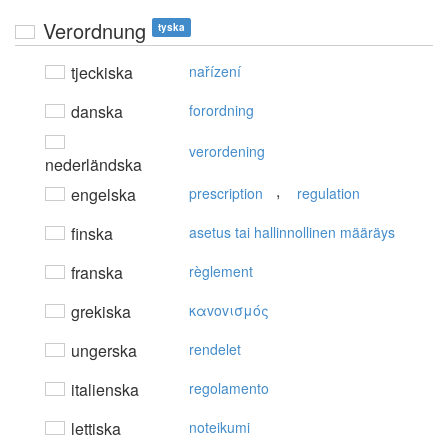
Verordnung
tyska
tjeckiska
nařízení
danska
forordning
verordening
nederländska
,
engelska
prescription
regulation
finska
asetus tai hallinnollinen määräys
franska
règlement
grekiska
καvovισμός
ungerska
rendelet
italienska
regolamento
lettiska
noteikumi