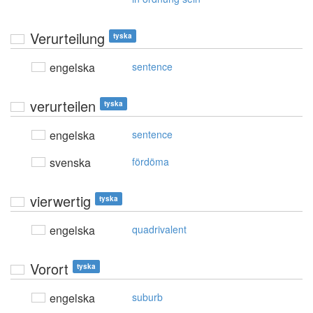
Verurteilung
tyska
engelska
sentence
verurteilen
tyska
engelska
sentence
svenska
fördöma
vierwertig
tyska
engelska
quadrivalent
Vorort
tyska
engelska
suburb