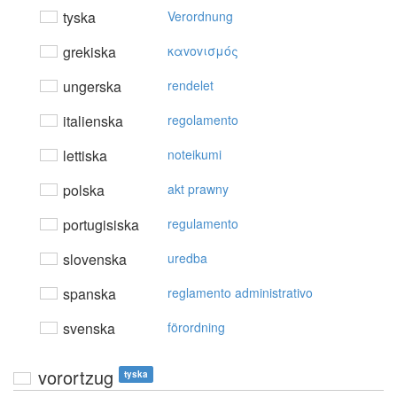
tyska
Verordnung
grekiska
καvovισμός
ungerska
rendelet
italienska
regolamento
lettiska
noteikumi
polska
akt prawny
portugisiska
regulamento
slovenska
uredba
spanska
reglamento administrativo
svenska
förordning
vorortzug
tyska