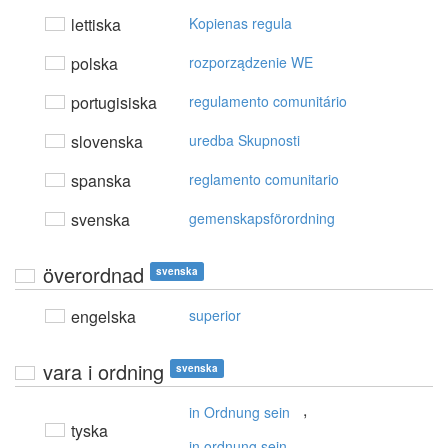
lettiska
Kopienas regula
polska
rozporządzenie WE
portugisiska
regulamento comunitário
slovenska
uredba Skupnosti
spanska
reglamento comunitario
svenska
gemenskapsförordning
överordnad
svenska
engelska
superior
vara i ordning
svenska
,
in Ordnung sein
tyska
in ordnung sein