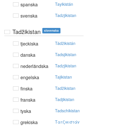
spanska
Tayikistán
svenska
Tadzjikistan
Tadžikistan
slovenska
tjeckiska
Tádžikistán
danska
Tadsjikistan
nederländska
Tadzjikistan
engelska
Tajikistan
finska
Tadžikistan
franska
Tadjikistan
tyska
Tadschikistan
grekiska
Tατζικιστάv