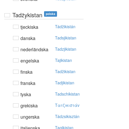
Tadżykistan
polska
tjeckiska
Tádžikistán
danska
Tadsjikistan
nederländska
Tadzjikistan
engelska
Tajikistan
finska
Tadžikistan
franska
Tadjikistan
tyska
Tadschikistan
grekiska
Tατζικιστάv
ungerska
Tádzsikisztán
italienska
Tagikistan