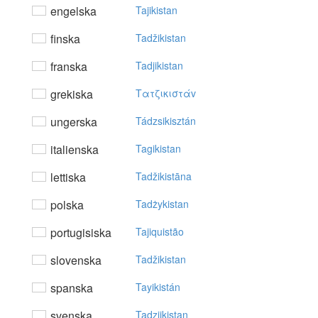
engelska
Tajikistan
finska
Tadžikistan
franska
Tadjikistan
grekiska
Tατζικιστάv
ungerska
Tádzsikisztán
italienska
Tagikistan
lettiska
Tadžikistāna
polska
Tadżykistan
portugisiska
Tajiquistão
slovenska
Tadžikistan
spanska
Tayikistán
svenska
Tadzjikistan