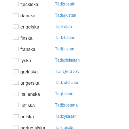
tjeckiska
Tádžikistán
danska
Tadsjikistan
engelska
Tajikistan
finska
Tadžikistan
franska
Tadjikistan
tyska
Tadschikistan
grekiska
Tατζικιστάv
ungerska
Tádzsikisztán
italienska
Tagikistan
lettiska
Tadžikistāna
polska
Tadżykistan
portugisiska
Tajiquistão