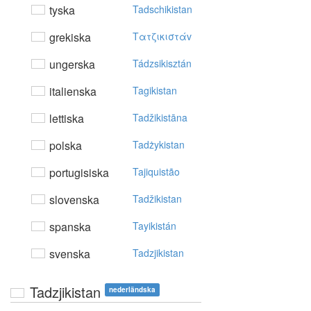
tyska
Tadschikistan
grekiska
Tατζικιστάv
ungerska
Tádzsikisztán
italienska
Tagikistan
lettiska
Tadžikistāna
polska
Tadżykistan
portugisiska
Tajiquistão
slovenska
Tadžikistan
spanska
Tayikistán
svenska
Tadzjikistan
Tadzjikistan
nederländska