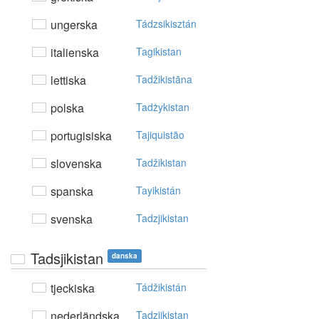
ungerska
Tádzsikisztán
italienska
Tagikistan
lettiska
Tadžikistāna
polska
Tadżykistan
portugisiska
Tajiquistão
slovenska
Tadžikistan
spanska
Tayikistán
svenska
Tadzjikistan
Tadsjikistan
danska
tjeckiska
Tádžikistán
nederländska
Tadzjikistan