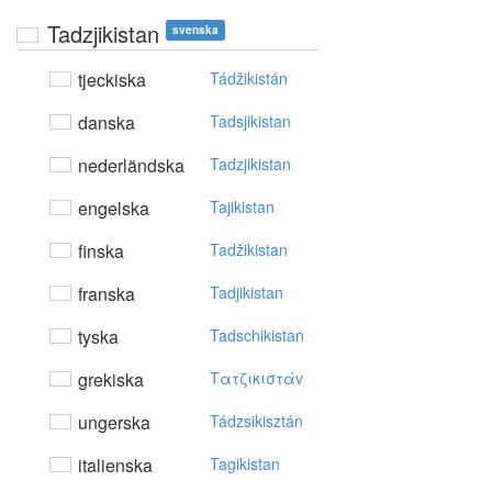
Tadzjikistan
svenska
tjeckiska
Tádžikistán
danska
Tadsjikistan
nederländska
Tadzjikistan
engelska
Tajikistan
finska
Tadžikistan
franska
Tadjikistan
tyska
Tadschikistan
grekiska
Tατζικιστάv
ungerska
Tádzsikisztán
italienska
Tagikistan