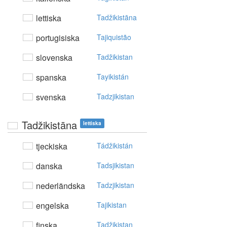
lettiska
Tadžikistāna
portugisiska
Tajiquistão
slovenska
Tadžikistan
spanska
Tayikistán
svenska
Tadzjikistan
Tadžikistāna
lettiska
tjeckiska
Tádžikistán
danska
Tadsjikistan
nederländska
Tadzjikistan
engelska
Tajikistan
finska
Tadžikistan