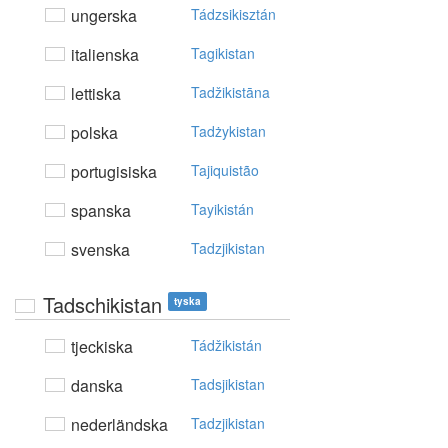
ungerska
Tádzsikisztán
italienska
Tagikistan
lettiska
Tadžikistāna
polska
Tadżykistan
portugisiska
Tajiquistão
spanska
Tayikistán
svenska
Tadzjikistan
Tadschikistan
tyska
tjeckiska
Tádžikistán
danska
Tadsjikistan
nederländska
Tadzjikistan