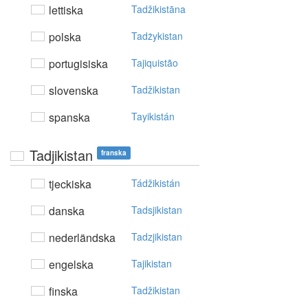
lettiska
Tadžikistāna
polska
Tadżykistan
portugisiska
Tajiquistão
slovenska
Tadžikistan
spanska
Tayikistán
Tadjikistan
franska
tjeckiska
Tádžikistán
danska
Tadsjikistan
nederländska
Tadzjikistan
engelska
Tajikistan
finska
Tadžikistan