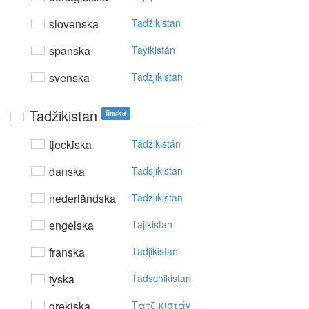
slovenska
Tadžikistan
spanska
Tayikistán
svenska
Tadzjikistan
Tadžikistan
finska
tjeckiska
Tádžikistán
danska
Tadsjikistan
nederländska
Tadzjikistan
engelska
Tajikistan
franska
Tadjikistan
tyska
Tadschikistan
grekiska
Tατζικιστάv