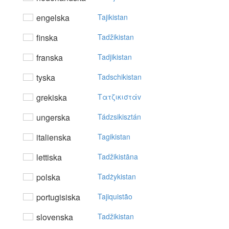
engelska
Tajikistan
finska
Tadžikistan
franska
Tadjikistan
tyska
Tadschikistan
grekiska
Tατζικιστάv
ungerska
Tádzsikisztán
italienska
Tagikistan
lettiska
Tadžikistāna
polska
Tadżykistan
portugisiska
Tajiquistão
slovenska
Tadžikistan