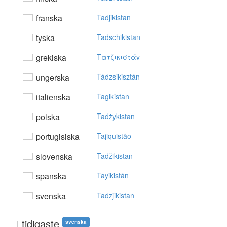
franska
Tadjikistan
tyska
Tadschikistan
grekiska
Tατζικιστάv
ungerska
Tádzsikisztán
italienska
Tagikistan
polska
Tadżykistan
portugisiska
Tajiquistão
slovenska
Tadžikistan
spanska
Tayikistán
svenska
Tadzjikistan
tidigaste
svenska