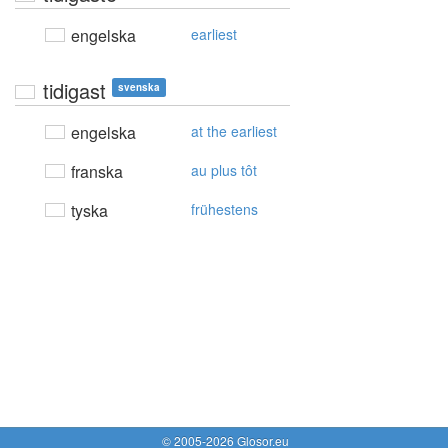
engelska
earliest
tidigast
svenska
engelska
at the earliest
franska
au plus tôt
tyska
frühestens
© 2005-2026 Glosor.eu