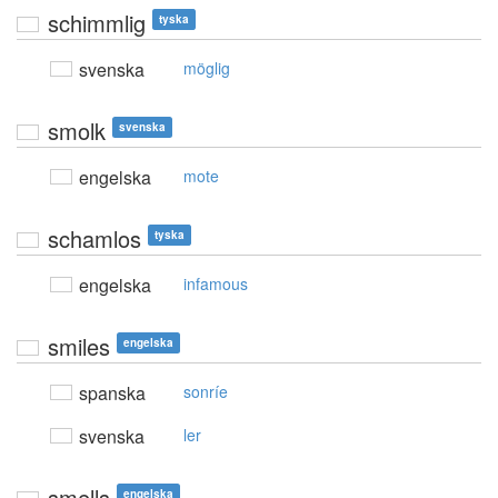
schimmlig
tyska
svenska
möglig
smolk
svenska
engelska
mote
schamlos
tyska
engelska
infamous
smiles
engelska
spanska
sonríe
svenska
ler
smells
engelska