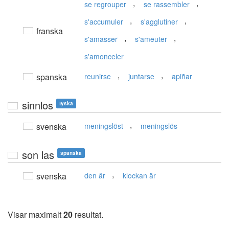
,
,
se regrouper
se rassembler
,
,
s'accumuler
s'agglutiner
franska
,
,
s'amasser
s'ameuter
s'amonceler
,
,
spanska
reunirse
juntarse
apiñar
sinnlos
tyska
,
svenska
meningslöst
meningslös
son las
spanska
,
svenska
den är
klockan är
Visar maximalt
20
resultat.