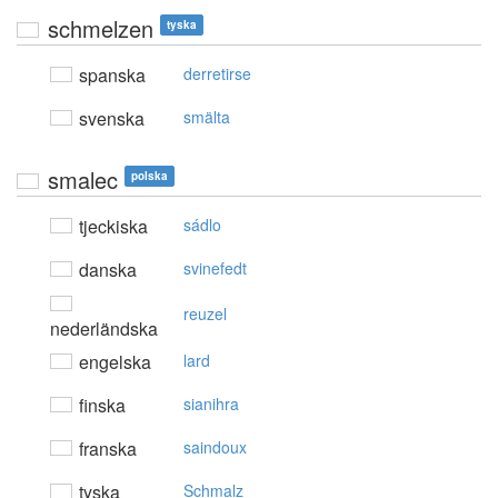
schmelzen
tyska
spanska
derretirse
svenska
smälta
smalec
polska
tjeckiska
sádlo
danska
svinefedt
reuzel
nederländska
engelska
lard
finska
sianihra
franska
saindoux
tyska
Schmalz