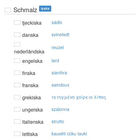
Schmalz
tyska
tjeckiska
sádlo
danska
svinefedt
reuzel
nederländska
engelska
lard
finska
sianihra
franska
saindoux
grekiska
τετηγμέvo χoίρειo λίπoς
ungerska
szalonna
italienska
strutto
lettiska
kausēti cūku tauki