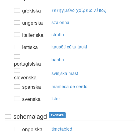
grekiska
τετηγμέvo χoίρειo λίπoς
ungerska
szalonna
italienska
strutto
lettiska
kausēti cūku tauki
banha
portugisiska
svinjska mast
slovenska
spanska
manteca de cerdo
svenska
ister
schemalagd
svenska
engelska
timetabled