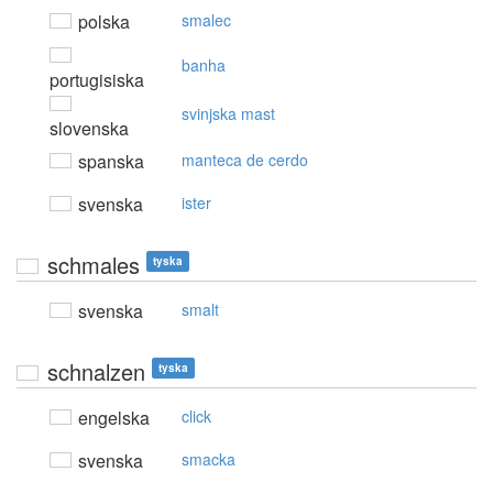
polska
smalec
banha
portugisiska
svinjska mast
slovenska
spanska
manteca de cerdo
svenska
ister
schmales
tyska
svenska
smalt
schnalzen
tyska
engelska
click
svenska
smacka