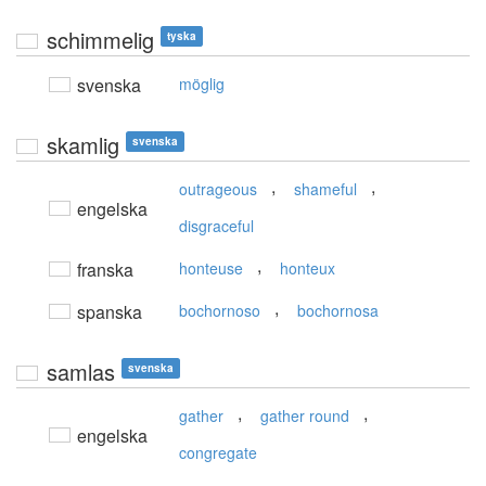
schimmelig
tyska
svenska
möglig
skamlig
svenska
,
,
outrageous
shameful
engelska
disgraceful
,
franska
honteuse
honteux
,
spanska
bochornoso
bochornosa
samlas
svenska
,
,
gather
gather round
engelska
congregate