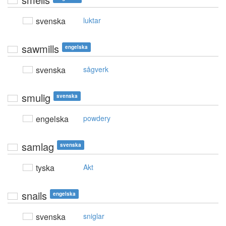
svenska
luktar
sawmills
engelska
svenska
sågverk
smulig
svenska
engelska
powdery
samlag
svenska
tyska
Akt
snails
engelska
svenska
sniglar