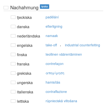
Nachahmung
tyska
tjeckiska
padělání
danska
efterligning
nederländska
namaak
,
engelska
take-off
industrial counterfeiting
finska
teollinen väärentäminen
franska
contrefaçon
grekiska
απoμίμηση
ungerska
hamisítás
italienska
contraffazione
lettiska
rūpnieciskā viltošana