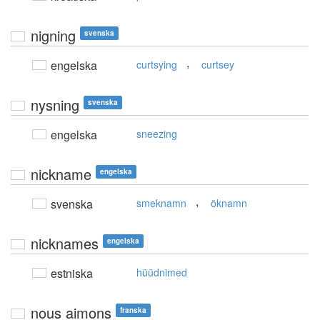
nigning
svenska
,
engelska
curtsying
curtsey
nysning
svenska
engelska
sneezing
nickname
engelska
,
svenska
smeknamn
öknamn
nicknames
engelska
estniska
hüüdnimed
nous aimons
franska