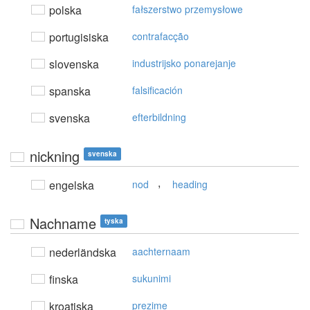
polska
fałszerstwo przemysłowe
portugisiska
contrafacção
slovenska
industrijsko ponarejanje
spanska
falsificación
svenska
efterbildning
nickning
svenska
,
engelska
nod
heading
Nachname
tyska
nederländska
aachternaam
finska
sukunimi
kroatiska
prezime