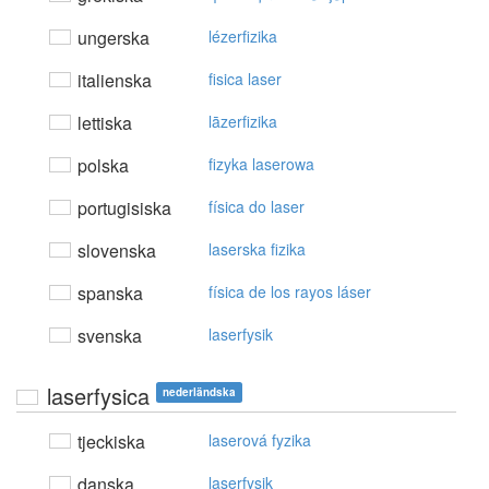
ungerska
lézerfizika
italienska
fisica laser
lettiska
lāzerfizika
polska
fizyka laserowa
portugisiska
física do laser
slovenska
laserska fizika
spanska
física de los rayos láser
svenska
laserfysik
laserfysica
nederländska
tjeckiska
laserová fyzika
danska
laserfysik