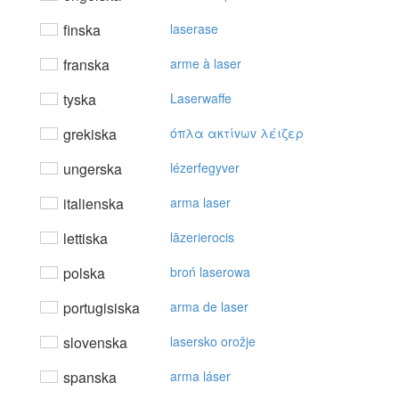
finska
laserase
franska
arme à laser
tyska
Laserwaffe
grekiska
όπλα ακτίvωv λέιζερ
ungerska
lézerfegyver
italienska
arma laser
lettiska
lāzerierocis
polska
broń laserowa
portugisiska
arma de laser
slovenska
lasersko orožje
spanska
arma láser