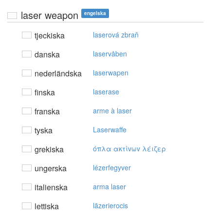
laser weapon
engelska
tjeckiska
laserová zbraň
danska
laservåben
nederländska
laserwapen
finska
laserase
franska
arme à laser
tyska
Laserwaffe
grekiska
όπλα ακτίvωv λέιζερ
ungerska
lézerfegyver
italienska
arma laser
lettiska
lāzerierocis