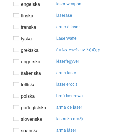
engelska
laser weapon
finska
laserase
franska
arme à laser
tyska
Laserwaffe
grekiska
όπλα ακτίvωv λέιζερ
ungerska
lézerfegyver
italienska
arma laser
lettiska
lāzerierocis
polska
broń laserowa
portugisiska
arma de laser
slovenska
lasersko orožje
spanska
arma láser