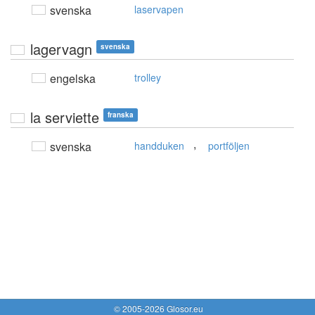
svenska
laservapen
lagervagn
svenska
engelska
trolley
la serviette
franska
,
svenska
handduken
portföljen
© 2005-2026 Glosor.eu