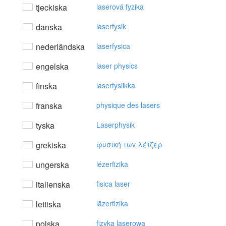
tjeckiska
laserová fyzika
danska
laserfysik
nederländska
laserfysica
engelska
laser physics
finska
laserfysiikka
franska
physique des lasers
tyska
Laserphysik
grekiska
φυσική τωv λέιζερ
ungerska
lézerfizika
italienska
fisica laser
lettiska
lāzerfizika
polska
fizyka laserowa