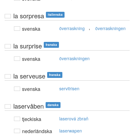
la sorpresa
italienska
,
svenska
överraskning
överraskningen
la surprise
franska
svenska
överraskningen
la serveuse
franska
svenska
servitrisen
laservåben
danska
tjeckiska
laserová zbraň
nederländska
laserwapen