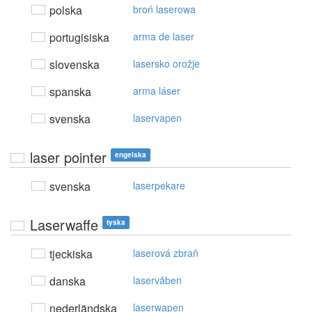
polska
broń laserowa
portugisiska
arma de laser
slovenska
lasersko orožje
spanska
arma láser
svenska
laservapen
laser pointer
engelska
svenska
laserpekare
Laserwaffe
tyska
tjeckiska
laserová zbraň
danska
laservåben
nederländska
laserwapen