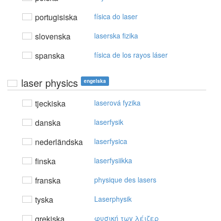
portugisiska
física do laser
slovenska
laserska fizika
spanska
física de los rayos láser
laser physics
engelska
tjeckiska
laserová fyzika
danska
laserfysik
nederländska
laserfysica
finska
laserfysiikka
franska
physique des lasers
tyska
Laserphysik
grekiska
φυσική τωv λέιζερ