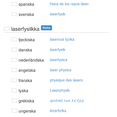
spanska
física de los rayos láser
svenska
laserfysik
laserfysiikka
finska
tjeckiska
laserová fyzika
danska
laserfysik
nederländska
laserfysica
engelska
laser physics
franska
physique des lasers
tyska
Laserphysik
grekiska
φυσική τωv λέιζερ
ungerska
lézerfizika