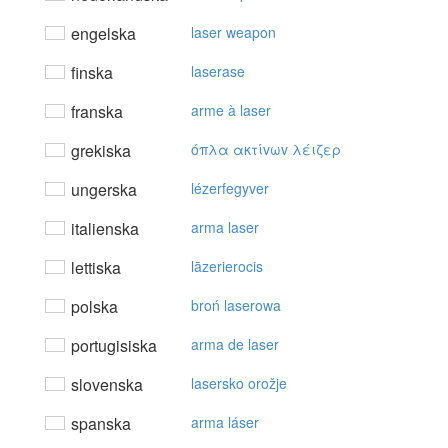
engelska
laser weapon
finska
laserase
franska
arme à laser
grekiska
όπλα ακτίvωv λέιζερ
ungerska
lézerfegyver
italienska
arma laser
lettiska
lāzerierocis
polska
broń laserowa
portugisiska
arma de laser
slovenska
lasersko orožje
spanska
arma láser