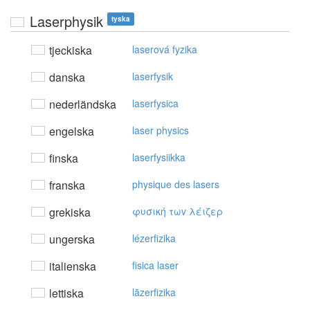
Laserphysik
tyska
tjeckiska
laserová fyzika
danska
laserfysik
nederländska
laserfysica
engelska
laser physics
finska
laserfysiikka
franska
physique des lasers
grekiska
φυσική τωv λέιζερ
ungerska
lézerfizika
italienska
fisica laser
lettiska
lāzerfizika