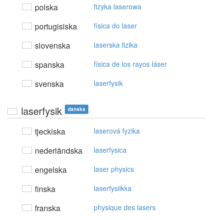
polska
fizyka laserowa
portugisiska
física do laser
slovenska
laserska fizika
spanska
física de los rayos láser
svenska
laserfysik
laserfysik
danska
tjeckiska
laserová fyzika
nederländska
laserfysica
engelska
laser physics
finska
laserfysiikka
franska
physique des lasers