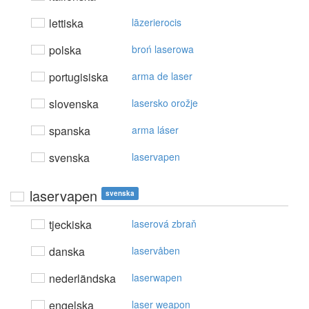
lettiska
lāzerierocis
polska
broń laserowa
portugisiska
arma de laser
slovenska
lasersko orožje
spanska
arma láser
svenska
laservapen
laservapen
svenska
tjeckiska
laserová zbraň
danska
laservåben
nederländska
laserwapen
engelska
laser weapon