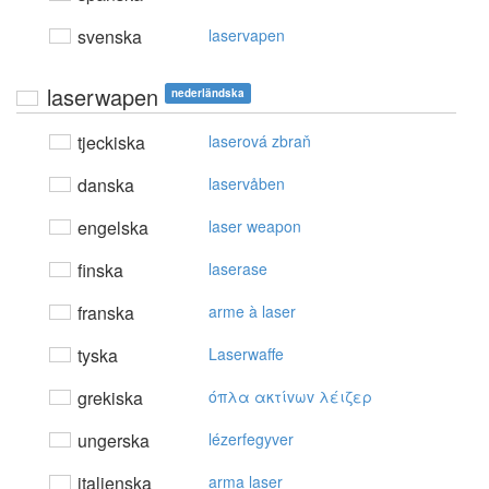
svenska
laservapen
laserwapen
nederländska
tjeckiska
laserová zbraň
danska
laservåben
engelska
laser weapon
finska
laserase
franska
arme à laser
tyska
Laserwaffe
grekiska
όπλα ακτίvωv λέιζερ
ungerska
lézerfegyver
italienska
arma laser