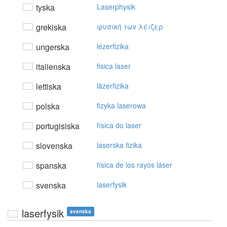
tyska
Laserphysik
grekiska
φυσική τωv λέιζερ
ungerska
lézerfizika
italienska
fisica laser
lettiska
lāzerfizika
polska
fizyka laserowa
portugisiska
física do laser
slovenska
laserska fizika
spanska
física de los rayos láser
svenska
laserfysik
laserfysik
svenska