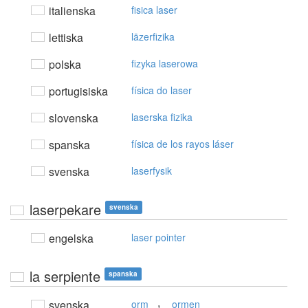
italienska
fisica laser
lettiska
lāzerfizika
polska
fizyka laserowa
portugisiska
física do laser
slovenska
laserska fizika
spanska
física de los rayos láser
svenska
laserfysik
laserpekare
svenska
engelska
laser pointer
la serpiente
spanska
,
svenska
orm
ormen