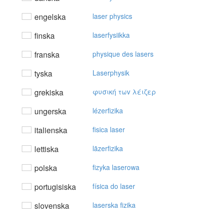
engelska
laser physics
finska
laserfysiikka
franska
physique des lasers
tyska
Laserphysik
grekiska
φυσική τωv λέιζερ
ungerska
lézerfizika
italienska
fisica laser
lettiska
lāzerfizika
polska
fizyka laserowa
portugisiska
física do laser
slovenska
laserska fizika