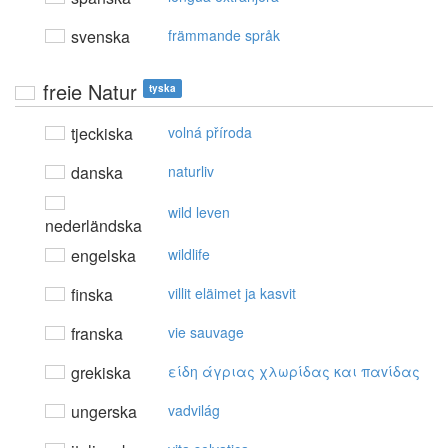
svenska
främmande språk
freie Natur
tyska
tjeckiska
volná příroda
danska
naturliv
wild leven
nederländska
engelska
wildlife
finska
villit eläimet ja kasvit
franska
vie sauvage
grekiska
είδη άγριας χλωρίδας και παvίδας
ungerska
vadvilág