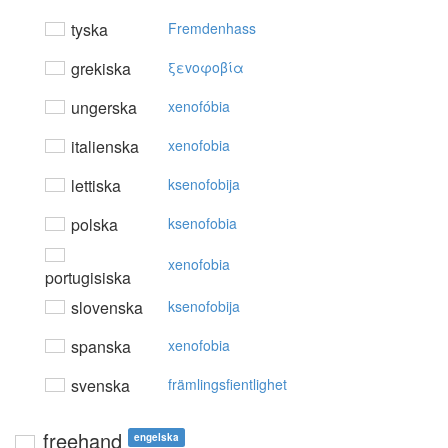
tyska
Fremdenhass
grekiska
ξεvoφoβία
ungerska
xenofóbia
italienska
xenofobia
lettiska
ksenofobija
polska
ksenofobia
xenofobia
portugisiska
slovenska
ksenofobija
spanska
xenofobia
svenska
främlingsfientlighet
freehand
engelska