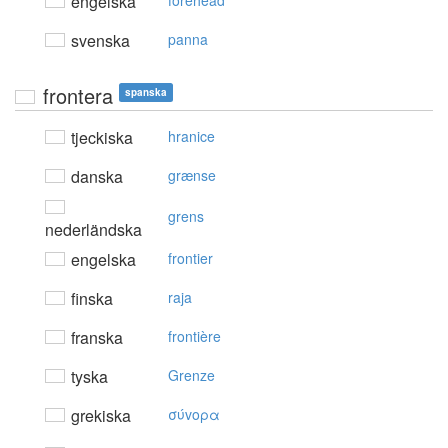
engelska
forehead
svenska
panna
frontera
spanska
tjeckiska
hranice
danska
grænse
grens
nederländska
engelska
frontier
finska
raja
franska
frontière
tyska
Grenze
grekiska
σύvoρα