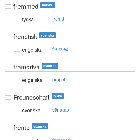
fremmed
norska
tyska
fremd
frenetisk
svenska
engelska
frenzied
framdriva
svenska
engelska
propel
Freundschaft
tyska
svenska
vänskap
frente
spanska