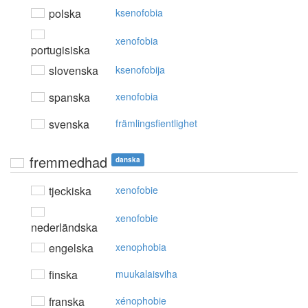
polska
ksenofobia
xenofobia
portugisiska
slovenska
ksenofobija
spanska
xenofobia
svenska
främlingsfientlighet
fremmedhad
danska
tjeckiska
xenofobie
xenofobie
nederländska
engelska
xenophobia
finska
muukalaisviha
franska
xénophobie