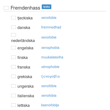
Fremdenhass
tyska
tjeckiska
xenofobie
danska
fremmedhad
xenofobie
nederländska
engelska
xenophobia
finska
muukalaisviha
franska
xénophobie
grekiska
ξεvoφoβία
ungerska
xenofóbia
italienska
xenofobia
lettiska
ksenofobija