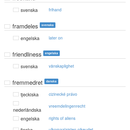
svenska
frihand
framdeles
svenska
engelska
later on
friendliness
engelska
svenska
vänskaplighet
fremmedret
danska
tjeckiska
cizinecké právo
vreemdelingenrecht
nederländska
engelska
rights of aliens
finska
ulkomaalaisten oikeudet