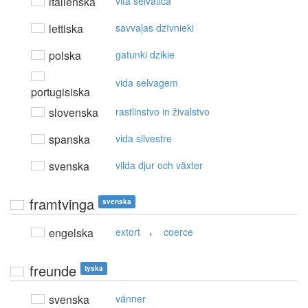
italienska
vita selvatica
lettiska
savvaļas dzīvnieki
polska
gatunki dzikie
vida selvagem
portugisiska
slovenska
rastlinstvo in živalstvo
spanska
vida silvestre
svenska
vilda djur och växter
framtvinga
svenska
,
engelska
extort
coerce
freunde
tyska
svenska
vänner