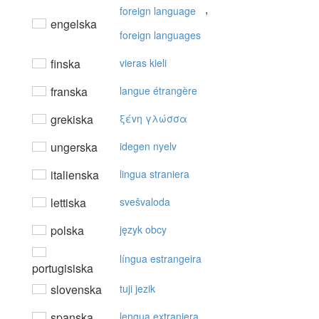
,
foreign language
engelska
foreign languages
finska
vieras kieli
franska
langue étrangère
grekiska
ξέvη γλώσσα
ungerska
idegen nyelv
italienska
lingua straniera
lettiska
svešvaloda
polska
język obcy
língua estrangeira
portugisiska
slovenska
tuji jezik
spanska
lengua extranjera