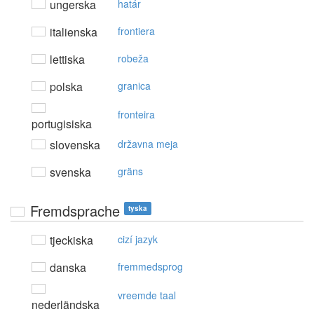
ungerska
határ
italienska
frontiera
lettiska
robeža
polska
granica
fronteira
portugisiska
slovenska
državna meja
svenska
gräns
Fremdsprache
tyska
tjeckiska
cizí jazyk
danska
fremmedsprog
vreemde taal
nederländska