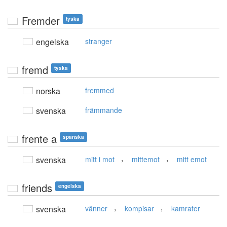
Fremder
tyska
engelska
stranger
fremd
tyska
norska
fremmed
svenska
främmande
frente a
spanska
,
,
svenska
mitt i mot
mittemot
mitt emot
friends
engelska
,
,
svenska
vänner
kompisar
kamrater