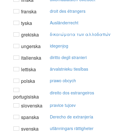
franska
droit des étrangers
tyska
Ausländerrecht
grekiska
δικαιώματα τωv αλλoδαπώv
ungerska
idegenjog
italienska
diritto degli stranieri
lettiska
ārvalstnieku tiesības
polska
prawo obcych
direito dos estrangeiros
portugisiska
slovenska
pravice tujcev
spanska
Derecho de extranjería
svenska
utlänningars rättigheter