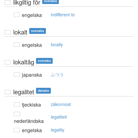
likgiltig för
svenska
engelska
indifferent to
lokalt
svenska
engelska
locally
lokaltåg
svenska
japanska
ふつう
legalitet
danska
tjeckiska
zákonnost
legaliteit
nederländska
engelska
legality