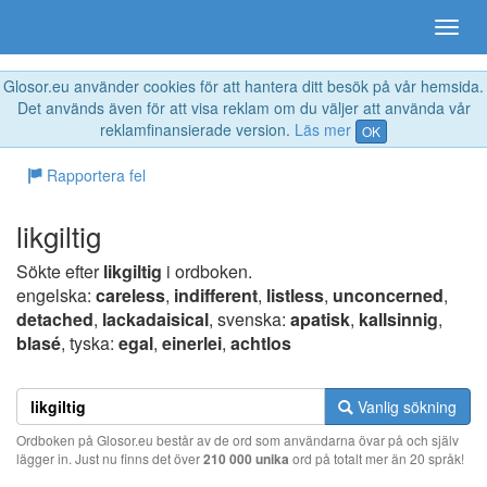
Glosor.eu använder cookies för att hantera ditt besök på vår hemsida.
Det används även för att visa reklam om du väljer att använda vår
reklamfinansierade version.
Läs mer
OK
Rapportera fel
likgiltig
Sökte efter
likgiltig
i ordboken.
engelska:
careless
,
indifferent
,
listless
,
unconcerned
,
detached
,
lackadaisical
, svenska:
apatisk
,
kallsinnig
,
blasé
, tyska:
egal
,
einerlei
,
achtlos
Vanlig sökning
Ordboken på Glosor.eu består av de ord som användarna övar på och själv
lägger in. Just nu finns det över
210 000 unika
ord på totalt mer än 20 språk!