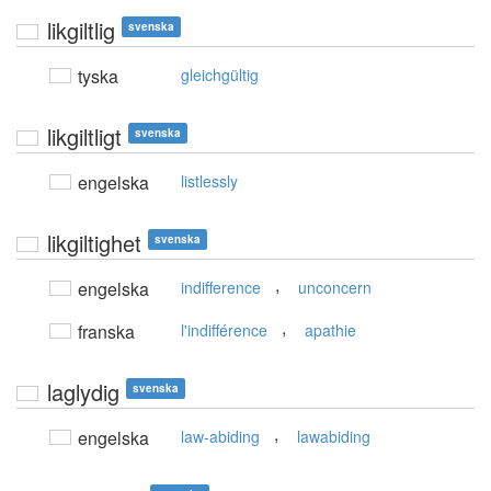
likgiltlig
svenska
tyska
gleichgültig
likgiltligt
svenska
engelska
listlessly
likgiltighet
svenska
,
engelska
indifference
unconcern
,
franska
l'indifférence
apathie
laglydig
svenska
,
engelska
law-abiding
lawabiding