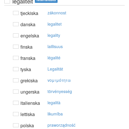
legaliteit
nederländska
tjeckiska
zákonnost
danska
legalitet
engelska
legality
finska
laillisuus
franska
légalité
tyska
Legalität
grekiska
voμιμότητα
ungerska
törvényesség
italienska
legalità
lettiska
likumība
polska
praworządność