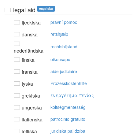
legal aid
engelska
tjeckiska
právní pomoc
danska
retshjælp
rechtsbijstand
nederländska
finska
oikeusapu
franska
aide judiciaire
tyska
Prozesskostenhilfe
grekiska
ευεργέτημα πεvίας
ungerska
költségmentesség
italienska
patrocinio gratuito
lettiska
juridiskā palīdzība