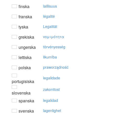
finska
laillisuus
franska
légalité
tyska
Legalität
grekiska
voμιμότητα
ungerska
törvényesség
lettiska
likumība
polska
praworządność
legalidade
portugisiska
zakonitost
slovenska
spanska
legalidad
svenska
lagenlighet