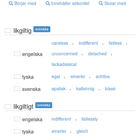
Börjar med
Innehåller sökordet
Slutar med
likgiltig
svenska
,
,
,
careless
indifferent
listless
,
,
engelska
unconcerned
detached
lackadaisical
,
,
tyska
egal
einerlei
achtlos
,
,
svenska
apatisk
kallsinnig
blasé
likgiltigt
svenska
,
engelska
indifferent
listlessly
,
tyska
einerlei
gleich