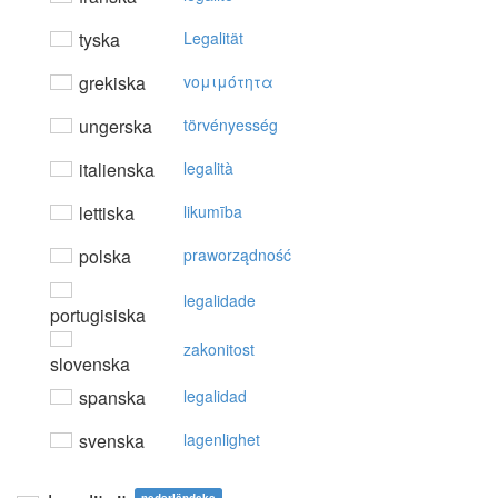
tyska
Legalität
grekiska
voμιμότητα
ungerska
törvényesség
italienska
legalità
lettiska
likumība
polska
praworządność
legalidade
portugisiska
zakonitost
slovenska
spanska
legalidad
svenska
lagenlighet