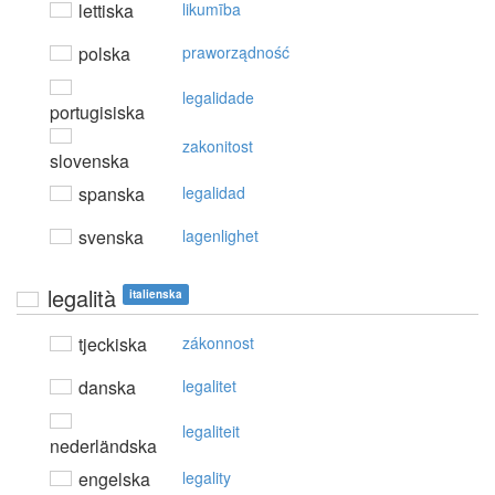
lettiska
likumība
polska
praworządność
legalidade
portugisiska
zakonitost
slovenska
spanska
legalidad
svenska
lagenlighet
legalità
italienska
tjeckiska
zákonnost
danska
legalitet
legaliteit
nederländska
engelska
legality