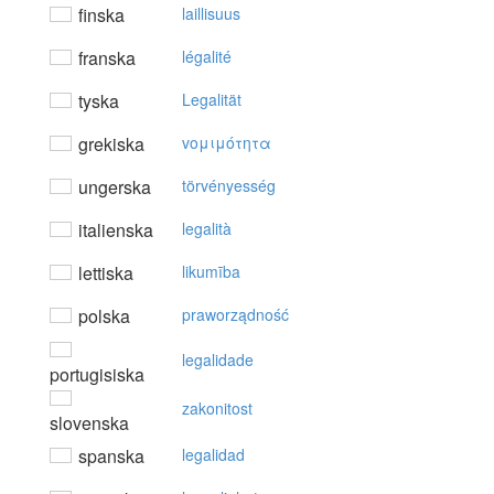
finska
laillisuus
franska
légalité
tyska
Legalität
grekiska
voμιμότητα
ungerska
törvényesség
italienska
legalità
lettiska
likumība
polska
praworządność
legalidade
portugisiska
zakonitost
slovenska
spanska
legalidad