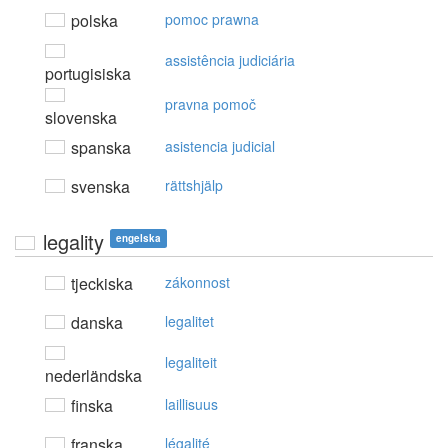
polska
pomoc prawna
assistência judiciária
portugisiska
pravna pomoč
slovenska
spanska
asistencia judicial
svenska
rättshjälp
legality
engelska
tjeckiska
zákonnost
danska
legalitet
legaliteit
nederländska
finska
laillisuus
franska
légalité