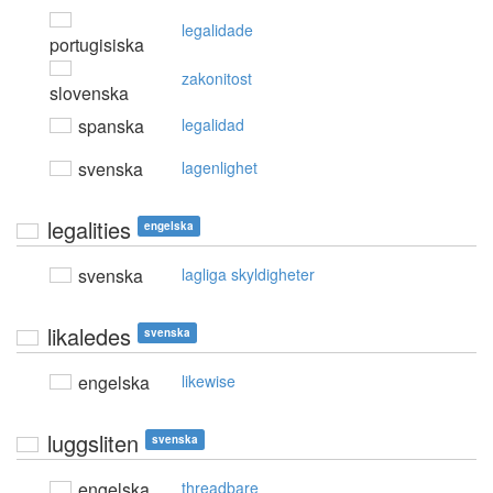
legalidade
portugisiska
zakonitost
slovenska
spanska
legalidad
svenska
lagenlighet
legalities
engelska
svenska
lagliga skyldigheter
likaledes
svenska
engelska
likewise
luggsliten
svenska
engelska
threadbare