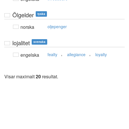
Ölgelder
tyska
norska
oljepenger
lojalitet
svenska
,
,
engelska
fealty
allegiance
loyalty
Visar maximalt
20
resultat.