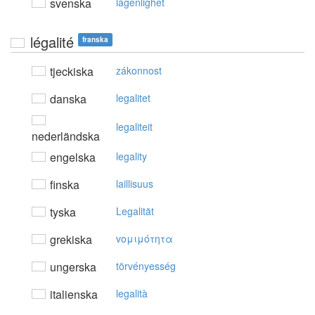
svenska
lagenlighet
légalité
franska
tjeckiska
zákonnost
danska
legalitet
legaliteit
nederländska
engelska
legality
finska
laillisuus
tyska
Legalität
grekiska
voμιμότητα
ungerska
törvényesség
italienska
legalità