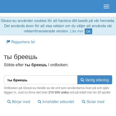
Glosor.eu använder cookies för att hantera ditt besök på vår hemsida.
Det används även för att visa reklam om du väljer att använda vår
reklamfinansierade version.
Läs mer
OK
Rapportera fel
ты бреешь
Sökte efter
ты бреешь
i ordboken.
Vanlig sökning
Ordboken på Glosor.eu består av de ord som användarna övar på och själv
lägger in. Just nu finns det över
210 000 unika
ord på totalt mer än 20 språk!
Börjar med
Innehåller sökordet
Slutar med