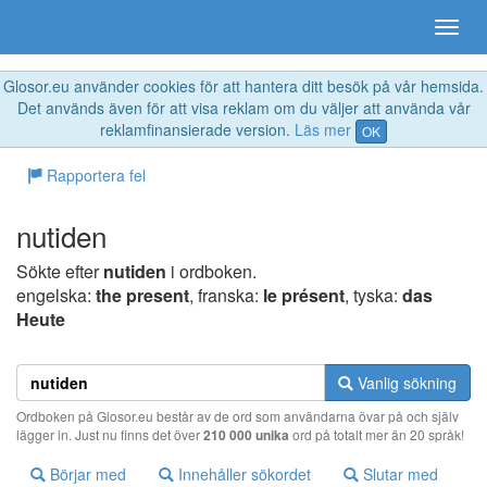
Glosor.eu använder cookies för att hantera ditt besök på vår hemsida.
Det används även för att visa reklam om du väljer att använda vår
reklamfinansierade version.
Läs mer
OK
Rapportera fel
nutiden
Sökte efter
nutiden
i ordboken.
engelska:
the present
, franska:
le présent
, tyska:
das
Heute
Vanlig sökning
Ordboken på Glosor.eu består av de ord som användarna övar på och själv
lägger in. Just nu finns det över
210 000 unika
ord på totalt mer än 20 språk!
Börjar med
Innehåller sökordet
Slutar med