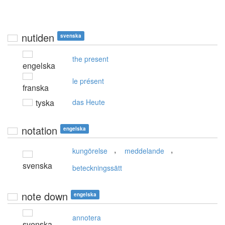
nutiden
svenska
the present
engelska
le présent
franska
tyska
das Heute
notation
engelska
,
,
kungörelse
meddelande
svenska
beteckningssätt
note down
engelska
annotera
svenska