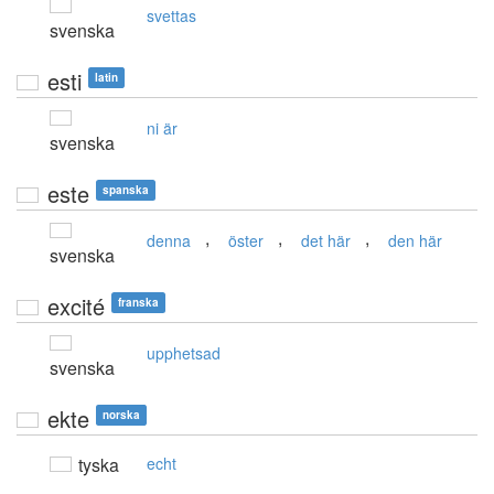
svettas
svenska
esti
latin
ni är
svenska
este
spanska
,
,
,
denna
öster
det här
den här
svenska
excité
franska
upphetsad
svenska
ekte
norska
tyska
echt