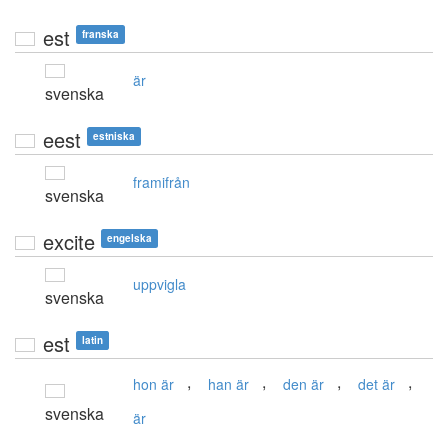
est
franska
är
svenska
eest
estniska
framifrån
svenska
excite
engelska
uppvigla
svenska
est
latin
,
,
,
,
hon är
han är
den är
det är
svenska
är