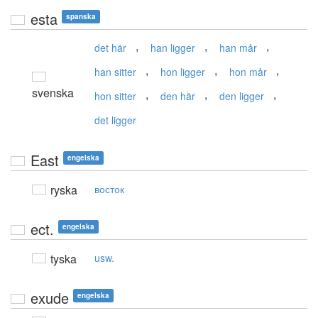
esta
spanska
,
,
,
det här
han ligger
han mår
,
,
,
han sitter
hon ligger
hon mår
svenska
,
,
,
hon sitter
den här
den ligger
det ligger
East
engelska
ryska
восток
ect.
engelska
tyska
usw.
exude
engelska