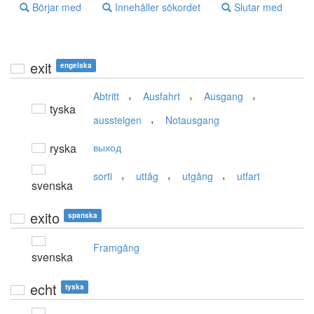
Börjar med
Innehåller sökordet
Slutar med
exit
engelska
,
,
,
Abtritt
Ausfahrt
Ausgang
tyska
,
aussteigen
Notausgang
ryska
выход
,
,
,
sorti
uttåg
utgång
utfart
svenska
exito
spanska
Framgång
svenska
echt
tyska