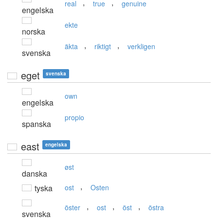
,
,
real
true
genuine
engelska
ekte
norska
,
,
äkta
riktigt
verkligen
svenska
eget
svenska
own
engelska
propio
spanska
east
engelska
øst
danska
,
tyska
ost
Osten
,
,
,
öster
ost
öst
östra
svenska