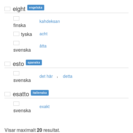
eight
engelska
kahdeksan
finska
tyska
acht
åtta
svenska
esto
spanska
,
det här
detta
svenska
esatto
italienska
exakt
svenska
Visar maximalt
20
resultat.