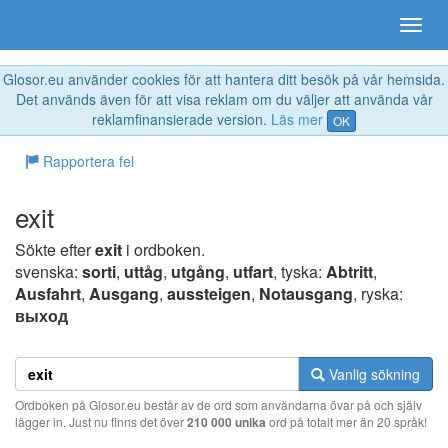
Glosor.eu använder cookies för att hantera ditt besök på vår hemsida.
Det används även för att visa reklam om du väljer att använda vår
reklamfinansierade version.
Läs mer
OK
Rapportera fel
exit
Sökte efter
exit
i ordboken.
svenska:
sorti
,
uttåg
,
utgång
,
utfart
, tyska:
Abtritt
,
Ausfahrt
,
Ausgang
,
aussteigen
,
Notausgang
, ryska:
выход
Vanlig sökning
Ordboken på Glosor.eu består av de ord som användarna övar på och själv
lägger in. Just nu finns det över
210 000 unika
ord på totalt mer än 20 språk!