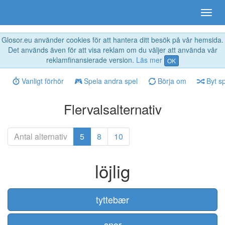
Glosor.eu använder cookies för att hantera ditt besök på vår hemsida.
Det används även för att visa reklam om du väljer att använda vår
reklamfinansierade version.
Läs mer
OK
Vanligt förhör
Spela andra spel
Börja om
Byt s
Flervalsalternativ
Antal alternativ
5
8
10
löjlig
tyttebær
snor