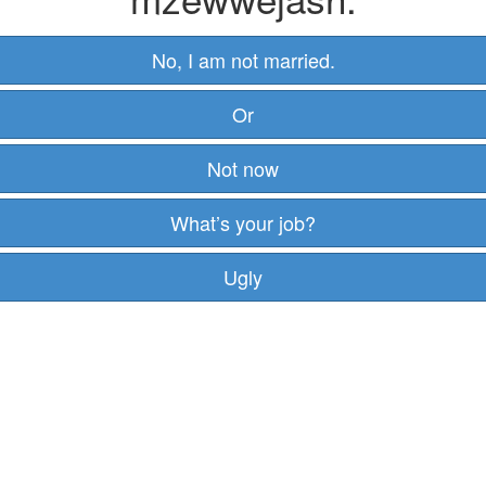
No, I am not married.
Or
Not now
What’s your job?
Ugly