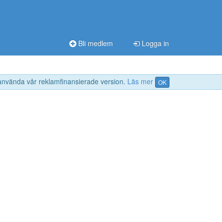
Bli medlem
Logga in
 använda vår reklamfinansierade version.
Läs mer
OK