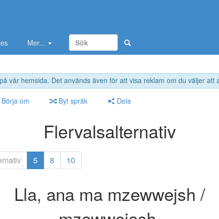
tes
Mer...
 på vår hemsida. Det används även för att visa reklam om du väljer att
Börja om
Byt språk
Dela
Flervalsalternativ
ernativ
5
8
10
Lla, ana ma mzewwejsh /
mzewwejash.