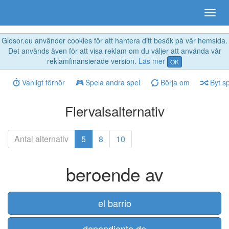
Glosor.eu använder cookies för att hantera ditt besök på vår hemsida.
Det används även för att visa reklam om du väljer att använda vår
reklamfinansierade version.
Läs mer
OK
Vanligt förhör
Spela andra spel
Börja om
Byt s
Flervalsalternativ
Antal alternativ
5
8
10
beroende av
el barrio
dependiente de