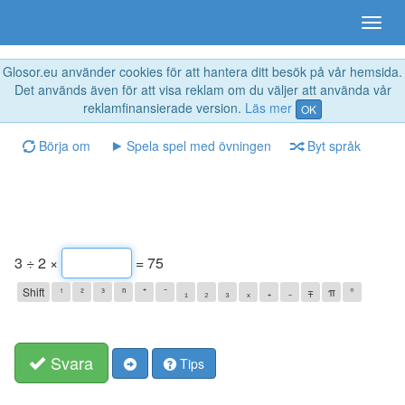
Glosor.eu använder cookies för att hantera ditt besök på vår hemsida.
Det används även för att visa reklam om du väljer att använda vår
reklamfinansierade version.
Läs mer
OK
Börja om
Spela spel med övningen
Byt språk
3 ÷ 2 ×
= 75
Shift
¹
²
³
ⁿ
⁺
⁻
₁
₂
₃
ₓ
₊
₋
∓
π
°
Svara
Tips