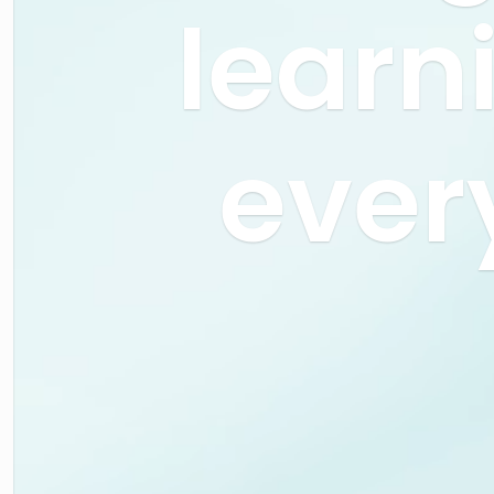
learn
ever