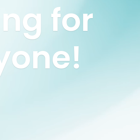
ing for
yone!