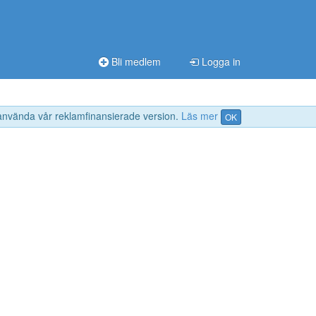
Bli medlem
Logga in
 använda vår reklamfinansierade version.
Läs mer
OK