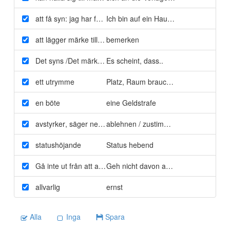
att få syn: jag har fatt syn PÅ ett hus.
Ich bin auf ein Haus aufmerksam gew
att lägger märke till / att få syn på
bemerken
Det syns /Det märks att du är glad idag.
Es scheint
,
dass..
ett utrymme
Platz
,
Raum brauchen
en böte
eine Geldstrafe
avstyrker
,
säger nej / tillstyrker
ablehnen / zustimmen
statushöjande
Status hebend
Gå inte ut från att alla vet
Geh nicht davon aus
,
dass es alle wis
allvarlig
ernst
Alla
Inga
Spara