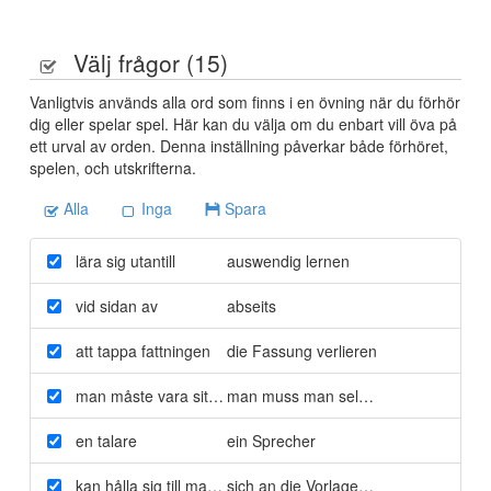
Välj frågor (
15
)
Vanligtvis används alla ord som finns i en övning när du förhör
dig eller spelar spel. Här kan du välja om du enbart vill öva på
ett urval av orden. Denna inställning påverkar både förhöret,
spelen, och utskrifterna.
Alla
Inga
Spara
lära sig utantill
auswendig lernen
vid sidan av
abseits
att tappa fattningen
die Fassung verlieren
man måste vara sitt eget jag
man muss man selbst sein
en talare
ein Sprecher
kan hålla sig till manus
sich an die Vorlage halten