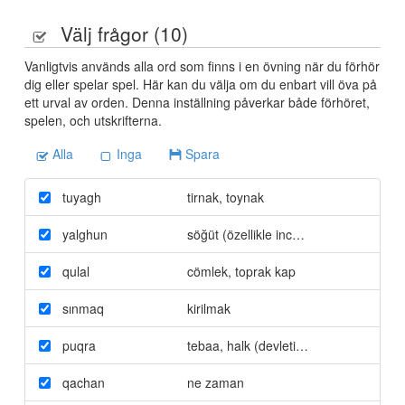
Välj frågor (
10
)
Vanligtvis används alla ord som finns i en övning när du förhör
dig eller spelar spel. Här kan du välja om du enbart vill öva på
ett urval av orden. Denna inställning påverkar både förhöret,
spelen, och utskrifterna.
Alla
Inga
Spara
tuyagh
tirnak
,
toynak
yalghun
söğüt (özellikle ince dallı cinsi)
qulal
cömlek
,
toprak kap
sınmaq
kirilmak
puqra
tebaa
,
halk (devletin vatandasi)
qachan
ne zaman