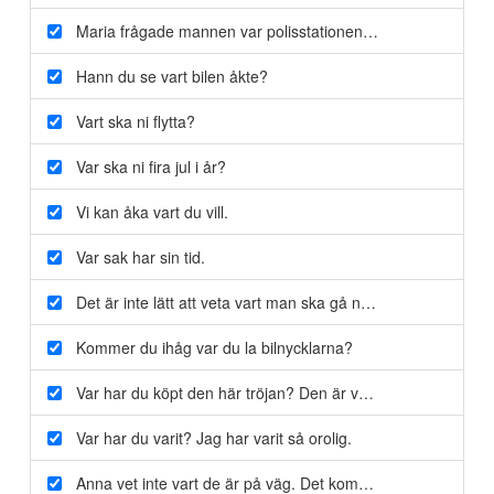
Maria frågade mannen
var
polisstationen låg.
Hann du se
vart
bilen åkte?
Vart
ska ni flytta?
Var
ska ni fira jul i år?
Vi kan åka
vart
du vill.
Var
sak har sin tid.
Det är inte lätt att veta
vart
man ska gå när man är ny i stan
Kommer du ihåg
var
du la bilnycklarna?
Var
har du köpt den här tröjan? Den är väldigt snygg.
Var
har du varit? Jag har varit så orolig.
Anna vet inte
vart
de är på väg. Det kommer att bli en överr