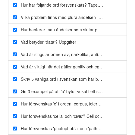
Hur har följande ord försvenskats? Tape, mail, juice, hoscip
Vilka problem finns med pluraländelsen -s?
Fungerar ej i b
Hur hanterar man ändelser som slutar på konsonant + -um
Vad betyder 'data'?
Uppgifter
Vad är singularformen av; narkotika, antiseptika, antibiotika
Vad är viktigt när det gäller genitiv och egennamn i svensk
Skriv 5 vanliga ord i svenskan som har både en- och ettgen
Ge 3 exempel på att 'a' byter vokal i ett sammansatt ord? G
Hur försvenskas 'c' i orden; corpus, icterus och cardia?
Korp
Hur försvenskas 'cella' och 'civis'?
Cell och civil
Hur försvenskas 'photophobia' och 'pathogenesis'?
Fotofob