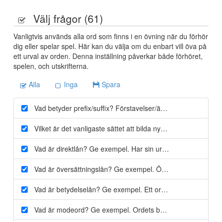
Välj frågor (
61
)
Vanligtvis används alla ord som finns i en övning när du förhör
dig eller spelar spel. Här kan du välja om du enbart vill öva på
ett urval av orden. Denna inställning påverkar både förhöret,
spelen, och utskrifterna.
Alla
Inga
Spara
Vad betyder prefix/suffix?
Förstavelser/ändelser
Vilket är det vanligaste sättet att bilda nya ord? Ge exempel
Vad är direktlån? Ge exempel.
Har sin ursprungliga form frå
Vad är översättningslån? Ge exempel.
Översättning till sve
Vad är betydelselån? Ge exempel.
Ett ord som redan finns
Vad är modeord? Ge exempel.
Ordets betydelse ändras oc