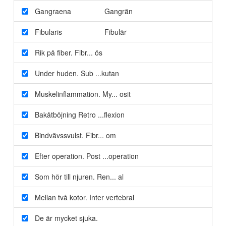
Gangraena
Gangrän
Fibularis
Fibulär
Rik på fiber. Fibr...
ös
Under huden.
Sub
...kutan
Muskelinflammation. My...
osit
Bakåtböjning
Retro
...flexion
Bindvävssvulst. Fibr...
om
Efter operation.
Post
...operation
Som hör till njuren. Ren...
al
Mellan två kotor.
Inter
vertebral
De
är mycket sjuka.