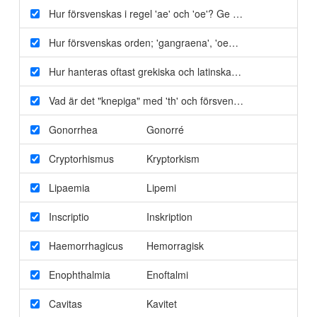
Hur försvenskas i regel 'ae' och 'oe'? Ge exempel.
Det blir 
Hur försvenskas orden; 'gangraena', 'oedema' och 'oestro'?
Hur hanteras oftast grekiska och latinska ändelser vid förs
Vad är det "knepiga" med 'th' och försvenskning?
'th' verka
Gonorrhea
Gonorré
Cryptorhismus
Kryptorkism
Lipaemia
Lipemi
Inscriptio
Inskription
Haemorrhagicus
Hemorragisk
Enophthalmia
Enoftalmi
Cavitas
Kavitet