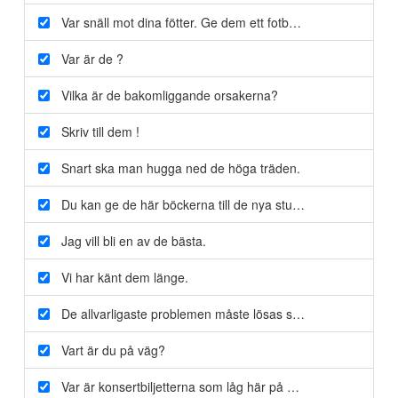
Var snäll mot dina fötter. Ge
dem
ett fotbad då och då.
Var är
de
?
Vilka är
de
bakomliggande orsakerna?
Skriv till
dem
!
Snart ska man hugga ned
de
höga träden.
Du kan ge de här böckerna till
de
nya studenterna.
Jag vill bli en av
de
bästa.
Vi har känt
dem
länge.
De
allvarligaste problemen måste lösas så snart som möjligt
Vart
är du på väg?
Var
är konsertbiljetterna som låg här på bordet nyss?