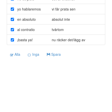
yo hablaremos
vi får prata sen
en absoluto
absolut inte
al contratio
tvärtom
¡basta ya!
nu räcker det/lägg av
Alla
Inga
Spara