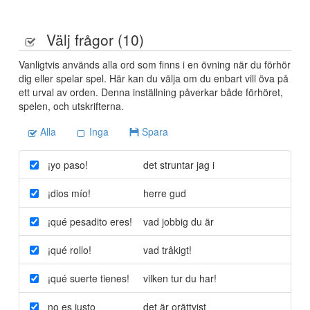
Välj frågor (
10
)
Vanligtvis används alla ord som finns i en övning när du förhör
dig eller spelar spel. Här kan du välja om du enbart vill öva på
ett urval av orden. Denna inställning påverkar både förhöret,
spelen, och utskrifterna.
Alla
Inga
Spara
¡yo paso!
det struntar jag i
¡dios mío!
herre gud
¡qué pesadito eres!
vad jobbig du är
¡qué rollo!
vad tråkigt!
¡qué suerte tienes!
vilken tur du har!
no es justo
det är orättvist