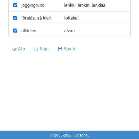
joggingrund
lenkki
,
lenkin
,
lenkkiä
förstås
,
så klart
tottakai
alldeles
aivan
Alla
Inga
Spara
© 2005-2026 Glosor.eu