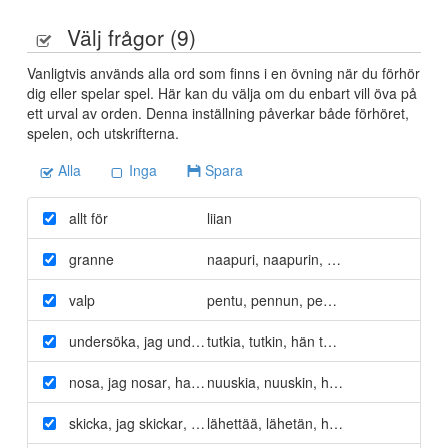
Välj frågor (
9
)
Vanligtvis används alla ord som finns i en övning när du förhör
dig eller spelar spel. Här kan du välja om du enbart vill öva på
ett urval av orden. Denna inställning påverkar både förhöret,
spelen, och utskrifterna.
Alla
Inga
Spara
allt för
liian
granne
naapuri
,
naapurin
,
naapuria
valp
pentu
,
pennun
,
pentua
undersöka
,
jag undersöker
tutkia
,
,
han undersökte
tutkin
,
hän tutki
nosa
,
jag nosar
,
han nosade
nuuskia
,
nuuskin
,
hän nuuski
skicka
,
jag skickar
,
han skickade
lähettää
,
lähetän
,
hän lähetti