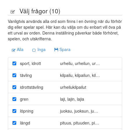
Välj frågor (
10
)
Vanligtvis används alla ord som finns i en övning när du förhör
dig eller spelar spel. Här kan du välja om du enbart vill öva på
ett urval av orden. Denna inställning påverkar både förhöret,
spelen, och utskrifterna.
Alla
Inga
Spara
sport
,
idrott
urheilu
,
urheilun
,
urheilua
tävling
kilpailu
,
kilpailun
,
kilpailua
idrottstävling
urheilukilpailut
gren
laji
,
lajin
,
lajia
löpning
juoksu
,
juoksun
,
juoksua
längd
pituus
,
pituuden
,
pituutta