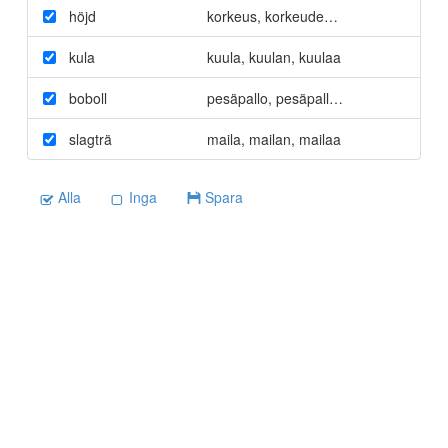
höjd
korkeus
,
korkeuden
,
korkeutta
kula
kuula
,
kuulan
,
kuulaa
boboll
pesäpallo
,
pesäpallon
,
pesäpalloa
slagträ
maila
,
mailan
,
mailaa
Alla
Inga
Spara