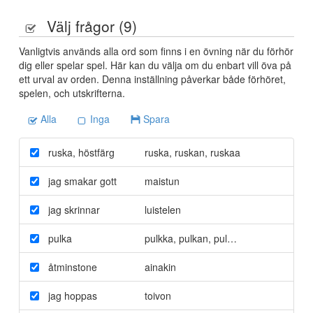
Välj frågor (
9
)
Vanligtvis används alla ord som finns i en övning när du förhör
dig eller spelar spel. Här kan du välja om du enbart vill öva på
ett urval av orden. Denna inställning påverkar både förhöret,
spelen, och utskrifterna.
Alla
Inga
Spara
ruska
,
höstfärg
ruska
,
ruskan
,
ruskaa
jag smakar gott
maistun
jag skrinnar
luistelen
pulka
pulkka
,
pulkan
,
pulkkaa
åtminstone
ainakin
jag hoppas
toivon