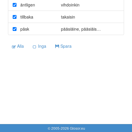
äntligen
vihdoinkin
tillbaka
takaisin
påsk
pääsiäine
,
pääsiäisen
,
pääsiäistä
Alla
Inga
Spara
© 2005-2026 Glosor.eu