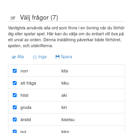
Välj frågor (
7
)
Vanligtvis används alla ord som finns i en övning när du förhör
dig eller spelar spel. Här kan du välja om du enbart vill öva på
ett urval av orden. Denna inställning påverkar både förhöret,
spelen, och utskrifterna.
Alla
Inga
Spara
norr
kita
att fråga
kiku
höst
aki
groda
kiri
årstid
kisetsu
gul
kiiro