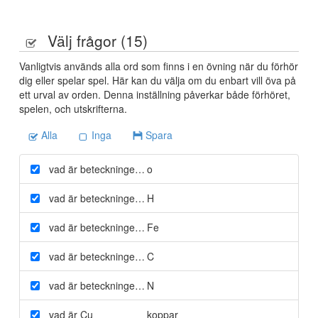
Välj frågor (
15
)
Vanligtvis används alla ord som finns i en övning när du förhör
dig eller spelar spel. Här kan du välja om du enbart vill öva på
ett urval av orden. Denna inställning påverkar både förhöret,
spelen, och utskrifterna.
Alla
Inga
Spara
vad är beteckningen för syre
o
vad är beteckningen för väte
H
vad är beteckningen för järn
Fe
vad är beteckningen för kol
C
vad är beteckningen för kväve
N
vad är Cu
koppar