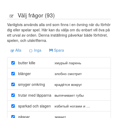
Välj frågor (
93
)
Vanligtvis används alla ord som finns i en övning när du förhör
dig eller spelar spel. Här kan du välja om du enbart vill öva på
ett urval av orden. Denna inställning påverkar både förhöret,
spelen, och utskrifterna.
Alla
Inga
Spara
butter kille
хмурый парень
blänger
злобно смотрит
smyger omkring
крадётся вокруг
trutar med läpparna
выпячивает губы
sparkad och slagen
избитый ногами и руками
gäspar
зевает