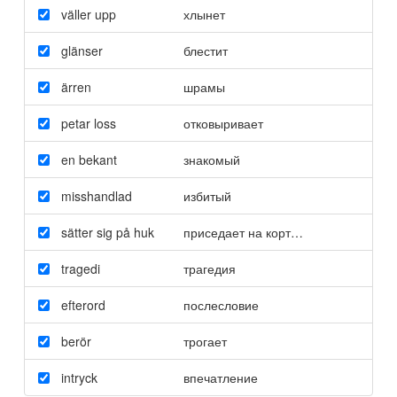
väller upp
хлынет
glänser
блестит
ärren
шрамы
petar loss
отковыривает
en bekant
знакомый
misshandlad
избитый
sätter sig på huk
приседает на корточки
tragedi
трагедия
efterord
послесловие
berör
трогает
intryck
впечатление