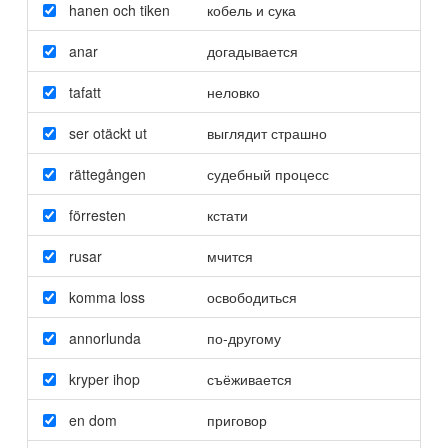
hanen och tiken
кобель и сука
anar
догадывается
tafatt
неловко
ser otäckt ut
выглядит страшно
rättegången
судебный процесс
förresten
кстати
rusar
мчится
komma loss
освободиться
annorlunda
по-другому
kryper ihop
съёживается
en dom
приговор