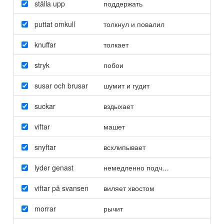
ställa upp
поддержать
puttat omkull
толкнул и повалил
knuffar
толкает
stryk
побои
susar och brusar
шумит и гудит
suckar
вздыхает
viftar
машет
snyftar
всхлипывает
lyder genast
немедленно подчиняется
viftar på svansen
виляет хвостом
morrar
рычит