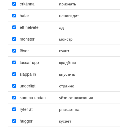
erkänna
признать
hatar
ненавидит
ett helvete
ад
monster
монстр
föser
гонит
tassar upp
крадётся
släppa in
впустить
underligt
странно
komma undan
уйти от наказания
ryter åt
рявкает на
hugger
кусает