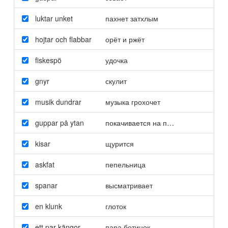
luktar unket
пахнет затхлым
hojtar och flabbar
орёт и ржёт
fiskespö
удочка
gnyr
скулит
musik dundrar
музыка грохочет
guppar på ytan
покачивается на поверхности
kisar
щурится
askfat
пепельница
spanar
высматривает
en klunk
глоток
ett par kängor
пара ботинок