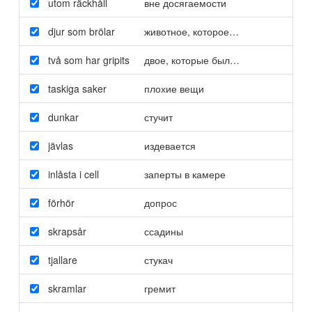
utom räckhåll
вне досягаемости
djur som brölar
животное
,
которое рычит
två som har gripits
двое
,
которые были задержаны
taskiga saker
плохие вещи
dunkar
стучит
jävlas
издевается
inlåsta i cell
заперты в камере
förhör
допрос
skrapsår
ссадины
tjallare
стукач
skramlar
гремит