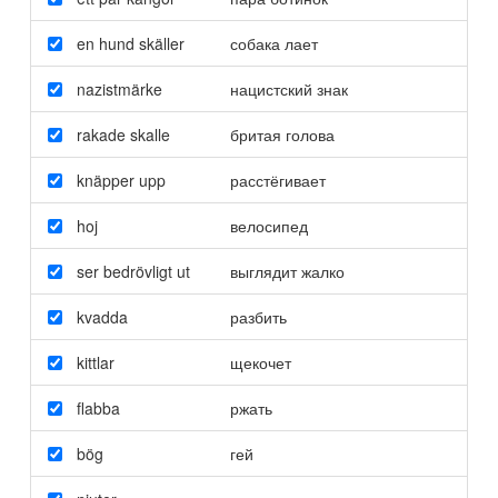
en hund skäller
собака лает
nazistmärke
нацистский знак
rakade skalle
бритая голова
knäpper upp
расстёгивает
hoj
велосипед
ser bedrövligt ut
выглядит жалко
kvadda
разбить
kittlar
щекочет
flabba
ржать
bög
гей