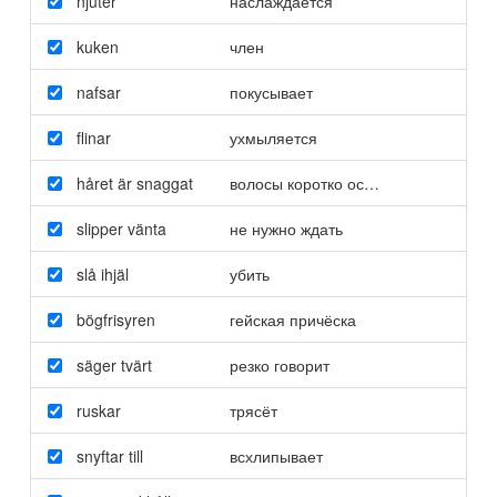
njuter
наслаждается
kuken
член
nafsar
покусывает
flinar
ухмыляется
håret är snaggat
волосы коротко острижены
slipper vänta
не нужно ждать
slå ihjäl
убить
bögfrisyren
гейская причёска
säger tvärt
резко говорит
ruskar
трясёт
snyftar till
всхлипывает