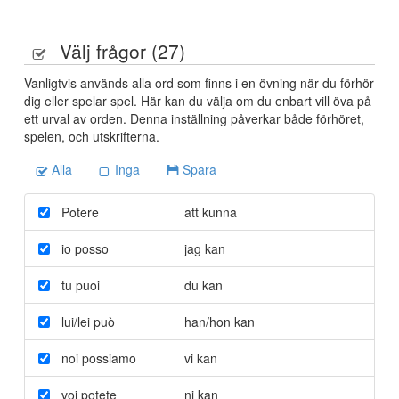
Välj frågor (
27
)
Vanligtvis används alla ord som finns i en övning när du förhör
dig eller spelar spel. Här kan du välja om du enbart vill öva på
ett urval av orden. Denna inställning påverkar både förhöret,
spelen, och utskrifterna.
Alla
Inga
Spara
Potere
att kunna
io posso
jag kan
tu puoi
du kan
lui/lei può
han/hon kan
noi possiamo
vi kan
voi potete
ni kan