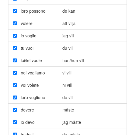
loro possono
de kan
volere
att vilja
io voglio
jag vill
tu vuoi
du vill
lui/lei vuole
han/hon vill
noi vogliamo
vi vill
voi volete
ni vill
loro vogliono
de vill
dovere
måste
io devo
jag måste
tu devi
du måste