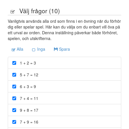
Välj frågor (
10
)
Vanligtvis används alla ord som finns i en övning när du förhör
dig eller spelar spel. Här kan du välja om du enbart vill öva på
ett urval av orden. Denna inställning påverkar både förhöret,
spelen, och utskrifterna.
Alla
Inga
Spara
1 + 2 =
3
5 + 7 =
12
6 + 3 =
9
7 + 4 =
11
9 + 8 =
17
7 + 9 =
16