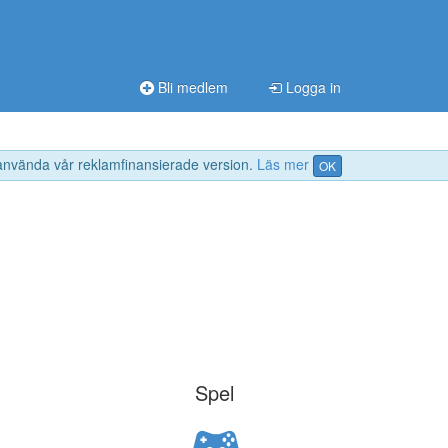
Bli medlem
Logga in
 använda vår reklamfinansierade version.
Läs mer
OK
Spel