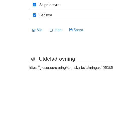
Salpetersyra
Saltsyra
Alla
Inga
Spara
Utdelad övning
https://glosor.eu/ovning/kemiska-betakningar.12536