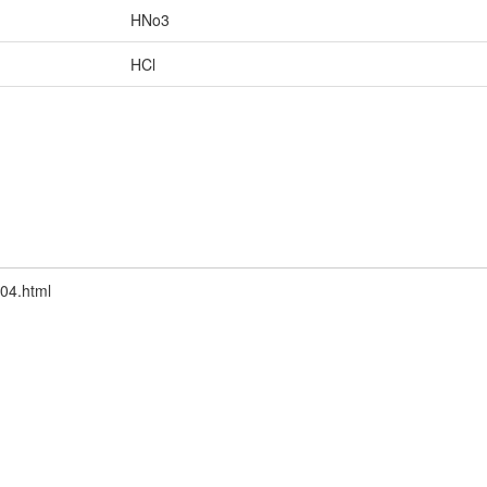
HNo3
HCl
504.html