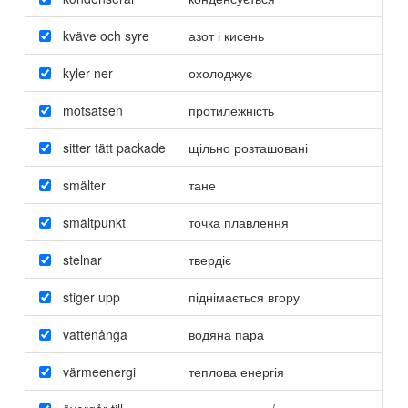
kväve och syre
азот і кисень
kyler ner
охолоджує
motsatsen
протилежність
sitter tätt packade
щільно розташовані
smälter
тане
smältpunkt
точка плавлення
stelnar
твердіє
stiger upp
піднімається вгору
vattenånga
водяна пара
värmeenergi
теплова енергія