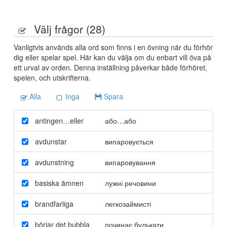
Välj frågor (
28
)
Vanligtvis används alla ord som finns i en övning när du förhör
dig eller spelar spel. Här kan du välja om du enbart vill öva på
ett urval av orden. Denna inställning påverkar både förhöret,
spelen, och utskrifterna.
Alla
Inga
Spara
antingen…eller
або…або
avdunstar
випаровується
avdunstning
випаровування
basiska ämnen
лужні речовини
brandfarliga
легкозаймисті
börjar det bubbla
починає булькати