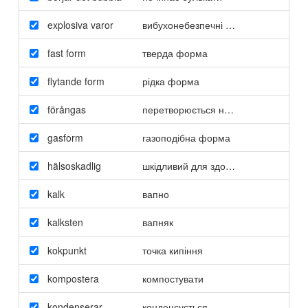
explosiva varor
вибухонебезпечні речовини
fast form
тверда форма
flytande form
рідка форма
förångas
перетворюється на пару / випарову
gasform
газоподібна форма
hälsoskadlig
шкідливий для здоров’я
kalk
вапно
kalksten
вапняк
kokpunkt
точка кипіння
kompostera
компостувати
kondenserar
конденсується