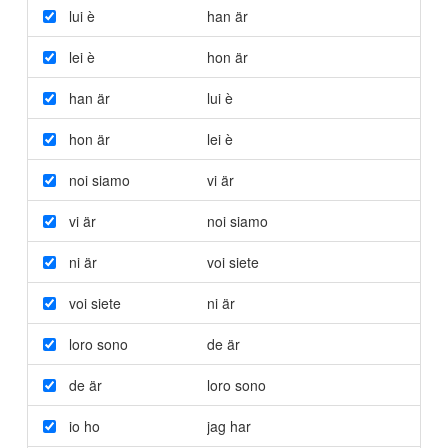
lui è
han är
lei è
hon är
han är
lui è
hon är
lei è
noi siamo
vi är
vi är
noi siamo
ni är
voi siete
voi siete
ni är
loro sono
de är
de är
loro sono
io ho
jag har