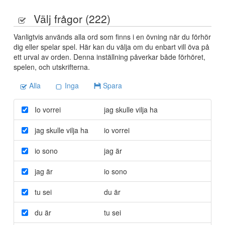
Välj frågor (
222
)
Vanligtvis används alla ord som finns i en övning när du förhör
dig eller spelar spel. Här kan du välja om du enbart vill öva på
ett urval av orden. Denna inställning påverkar både förhöret,
spelen, och utskrifterna.
Alla
Inga
Spara
Io vorrei
jag skulle vilja ha
jag skulle vilja ha
io vorrei
io sono
jag är
jag är
io sono
tu sei
du är
du är
tu sei