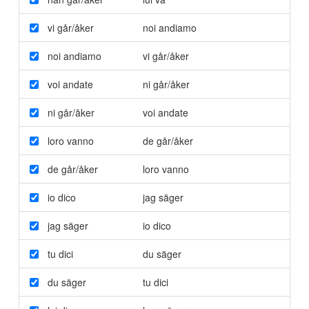
vi går/åker
noi andiamo
noi andiamo
vi går/åker
voi andate
ni går/åker
ni går/åker
voi andate
loro vanno
de går/åker
de går/åker
loro vanno
io dico
jag säger
jag säger
io dico
tu dici
du säger
du säger
tu dici