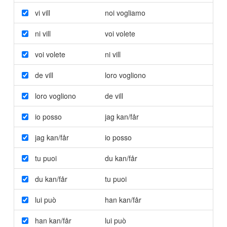
vi vill
noi vogliamo
ni vill
voi volete
voi volete
ni vill
de vill
loro vogliono
loro vogliono
de vill
io posso
jag kan/får
jag kan/får
io posso
tu puoi
du kan/får
du kan/får
tu puoi
lui può
han kan/får
han kan/får
lui può