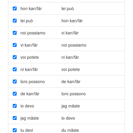
hon kan/får
lei può
lei può
hon kan/får
noi possiamo
vi kan/får
vi kan/får
noi possiamo
voi potete
ni kan/får
ni kan/får
voi potete
loro possono
de kan/får
de kan/får
loro possono
io devo
jag måste
jag måste
io devo
tu devi
du måste