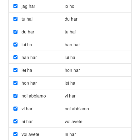
jag har
io ho
tu hai
du har
du har
tu hai
lui ha
han har
han har
lui ha
lei ha
hon har
hon har
lei ha
noi abbiamo
vi har
vi har
noi abbiamo
ni har
voi avete
voi avete
ni har