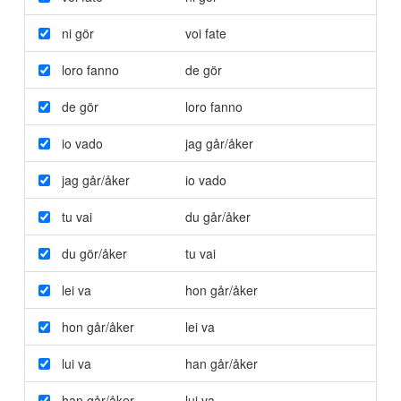
ni gör
voi fate
loro fanno
de gör
de gör
loro fanno
io vado
jag går/åker
jag går/åker
io vado
tu vai
du går/åker
du gör/åker
tu vai
lei va
hon går/åker
hon går/åker
lei va
lui va
han går/åker
han går/åker
lui va