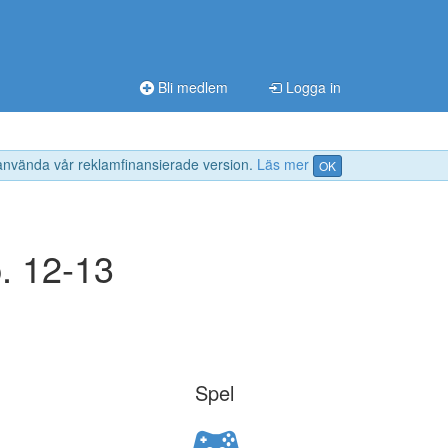
Bli medlem
Logga in
 använda vår reklamfinansierade version.
Läs mer
OK
. 12-13
Spel