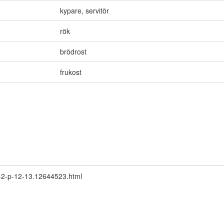
kypare
,
servitör
rök
brödrost
frukost
r-2-p-12-13.12644523.html