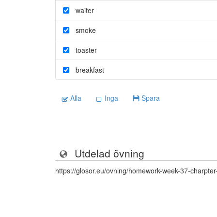
waiter
smoke
toaster
breakfast
Alla
Inga
Spara
Utdelad övning
https://glosor.eu/ovning/homework-week-37-charpte