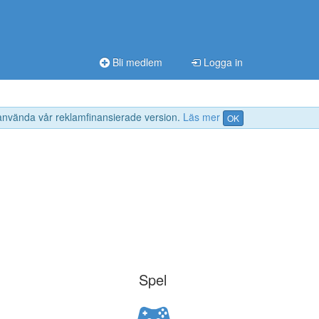
Bli medlem
Logga in
 använda vår reklamfinansierade version.
Läs mer
OK
Spel