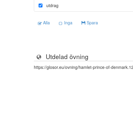
utdrag
Alla
Inga
Spara
Utdelad övning
https://glosor.eu/ovning/hamlet-prince-of-denmark.