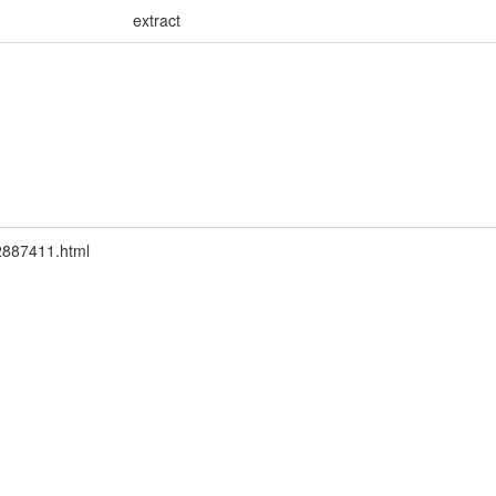
extract
12887411.html