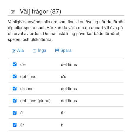
Välj frågor (
87
)
Vanligtvis används alla ord som finns i en övning när du förhör
dig eller spelar spel. Här kan du välja om du enbart vill öva på
ett urval av orden. Denna inställning påverkar både förhöret,
spelen, och utskrifterna.
Alla
Inga
Spara
c'è
det finns
det finns
c'è
ci sono
det finns
det finns (plural)
det finns
è
är
är
è