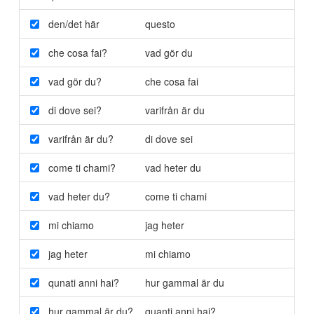
den/det här
questo
che cosa fai?
vad gör du
vad gör du?
che cosa fai
di dove sei?
varifrån är du
varifrån är du?
di dove sei
come ti chami?
vad heter du
vad heter du?
come ti chami
mi chiamo
jag heter
jag heter
mi chiamo
qunati anni hai?
hur gammal är du
hur gammal är du?
quanti anni hai?