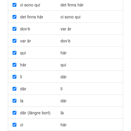
ci sono qui
det finns här
det finns här
ci sono qui
dov'è
var är
var är
dov'è
qui
här
här
qui
lì
där
där
lì
là
där
där (längre bort)
là
ci
här