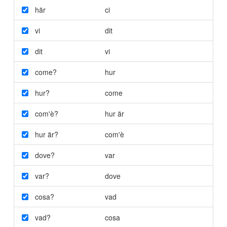
här
ci
vi
dit
dit
vi
come?
hur
hur?
come
com'è?
hur är
hur är?
com'è
dove?
var
var?
dove
cosa?
vad
vad?
cosa