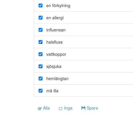
en förkylning
en allergi
influensan
halsfluss
vattkoppor
sjösjuka
hemlängtan
må illa
Alla
Inga
Spara