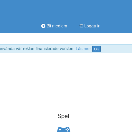
Bli medlem
Logga in
 använda vår reklamfinansierade version.
Läs mer
OK
Spel