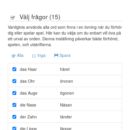
Välj frågor (
15
)
Vanligtvis används alla ord som finns i en övning när du förhör
dig eller spelar spel. Här kan du välja om du enbart vill öva på
ett urval av orden. Denna inställning påverkar både förhöret,
spelen, och utskrifterna.
Alla
Inga
Spara
das Haar
håret
das Ohr
öronen
das Auge
ögonen
die Nase
Näsan
der Zahn
tänder
die Lippe
läppar