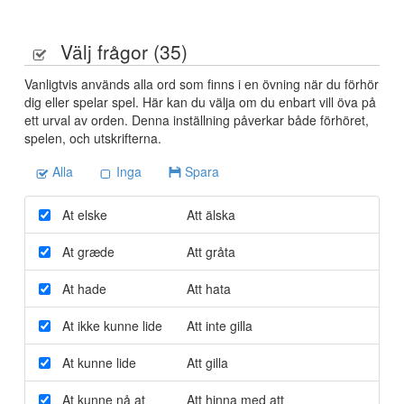
Välj frågor (
35
)
Vanligtvis används alla ord som finns i en övning när du förhör
dig eller spelar spel. Här kan du välja om du enbart vill öva på
ett urval av orden. Denna inställning påverkar både förhöret,
spelen, och utskrifterna.
Alla
Inga
Spara
At elske
Att älska
At græde
Att gråta
At hade
Att hata
At ikke kunne lide
Att inte gilla
At kunne lide
Att gilla
At kunne nå at
Att hinna med att