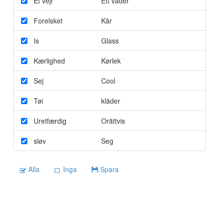
Et vejr
Ett väder
Forelsket
Kär
Is
Glass
Kærlighed
Kørlek
Sej
Cool
Tøi
kläder
Uretfærdig
Orättvis
sløv
Seg
Alla
Inga
Spara