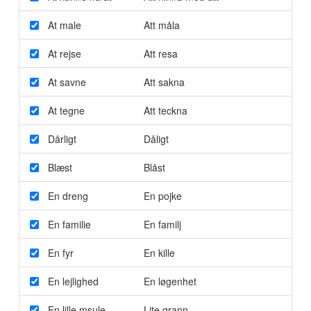
At male
Att måla
At rejse
Att resa
At savne
Att sakna
At tegne
Att teckna
Dårligt
Dåligt
Blæst
Blåst
En dreng
En pojke
En familie
En familj
En fyr
En kille
En lejlighed
En løgenhet
En lille msule
Lite grann