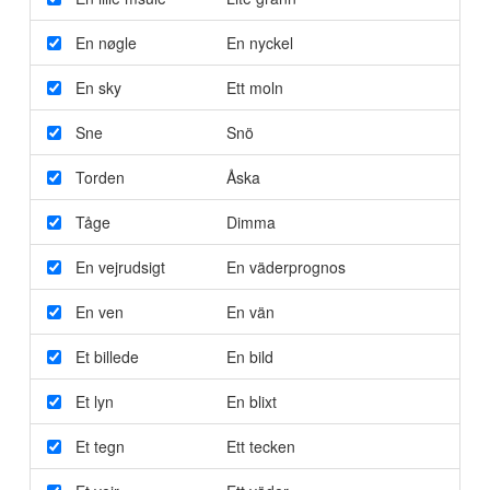
En nøgle
En nyckel
En sky
Ett moln
Sne
Snö
Torden
Åska
Tåge
Dimma
En vejrudsigt
En väderprognos
En ven
En vän
Et billede
En bild
Et lyn
En blixt
Et tegn
Ett tecken