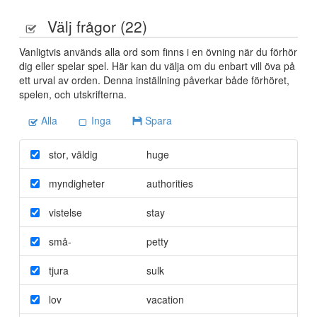
Välj frågor (
22
)
Vanligtvis används alla ord som finns i en övning när du förhör
dig eller spelar spel. Här kan du välja om du enbart vill öva på
ett urval av orden. Denna inställning påverkar både förhöret,
spelen, och utskrifterna.
Alla
Inga
Spara
stor
,
väldig
huge
myndigheter
authorities
vistelse
stay
små-
petty
tjura
sulk
lov
vacation