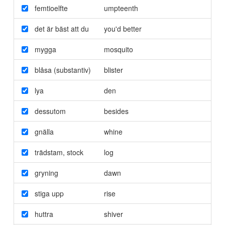
femtioelfte
umpteenth
det är bäst att du
you'd better
mygga
mosquito
blåsa (substantiv)
blister
lya
den
dessutom
besides
gnälla
whine
trädstam
,
stock
log
gryning
dawn
stiga upp
rise
huttra
shiver