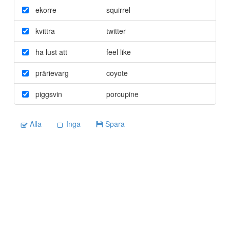
ekorre
squirrel
kvittra
twitter
ha lust att
feel like
prärievarg
coyote
piggsvin
porcupine
Alla
Inga
Spara