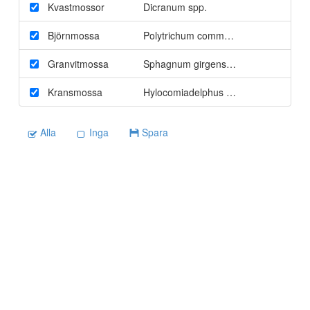
Kvastmossor
Dicranum spp.
Björnmossa
Polytrichum commune
Granvitmossa
Sphagnum girgensohnii
Kransmossa
Hylocomiadelphus triquetrus
Alla
Inga
Spara