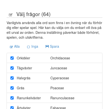
Välj frågor (
64
)
Vanligtvis används alla ord som finns i en övning när du förhör
dig eller spelar spel. Här kan du välja om du enbart vill öva på
ett urval av orden. Denna inställning påverkar både förhöret,
spelen, och utskrifterna.
Alla
Inga
Spara
Orkidéer
Orchidaceae
Tågväxter
Juncaceae
Halvgräs
Cyperaceae
Gräs
Poaceae
Ranunkelväxter
Ranunculaceae
Ärtväxter
Fabaceae