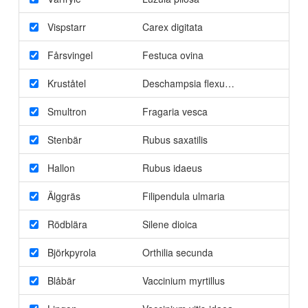
Vispstarr
Carex digitata
Fårsvingel
Festuca ovina
Kruståtel
Deschampsia flexuosa
Smultron
Fragaria vesca
Stenbär
Rubus saxatilis
Hallon
Rubus idaeus
Älggräs
Filipendula ulmaria
Rödblära
Silene dioica
Björkpyrola
Orthilia secunda
Blåbär
Vaccinium myrtillus