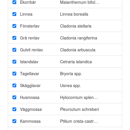
Ekorrbär
Maianthemum bifolium
Linnea
Linnea borealis
Fönsterlav
Cladonia stellaris
Grå renlav
Cladonia rangiferina
Gulvit renlav
Cladonia arbuscula
Islandslav
Cetraria islandica
Tagellavar
Bryoria spp.
Skägglavar
Usnea spp.
Husmossa
Hylocomium splendens
Väggmossa
Pleurozium schreberi
Kammossa
Ptilium crista-castrensis