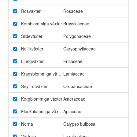
Rosväxter
Rosaceae
Korsblommiga växter
Brassicaceae
Slideväxter
Polygonaceae
Nejlikväxter
Caryophyllaceae
Ljungväxter
Ericaceae
Kransblommiga växter
Lamiaceae
Snyltrotväxter
Orobancaceae
Korgblommiga växter
Asteraceae
Flockblommiga växter
Apiaceae
Norna
Calypso bulbosa
Vårfryle
Luzula pilosa