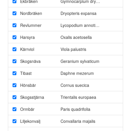
Ekbräken
Gymnocarpium dryopteris
Nordbräken
Dryopteris expansa
Revlummer
Lycopodium annotium
Harsyra
Oxalis acetosella
Kärrviol
Viola palustris
Skogsnäva
Geranium sylvaticum
Tibast
Daphne mezerum
Hönsbär
Cornus suecica
Skogsstjärna
Trientalis europaea
Ormbär
Paris quadrifolia
Liljekonvalj
Convallaria majalis