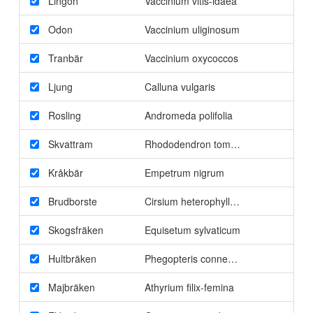
Lingon
Vaccinium vitis-idaea
Odon
Vaccinium uliginosum
Tranbär
Vaccinium oxycoccos
Ljung
Calluna vulgaris
Rosling
Andromeda polifolia
Skvattram
Rhododendron tomentosum
Kråkbär
Empetrum nigrum
Brudborste
Cirsium heterophyllum
Skogsfräken
Equisetum sylvaticum
Hultbräken
Phegopteris connectilis
Majbräken
Athyrium filix-femina