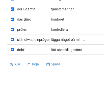
der Beamte
tjänstemannen
das Büro
kontoret
prüfen
kontrollera
sich etwas einprägen
lägga något på minnet
debil
lätt utvecklingsstörd
Alla
Inga
Spara