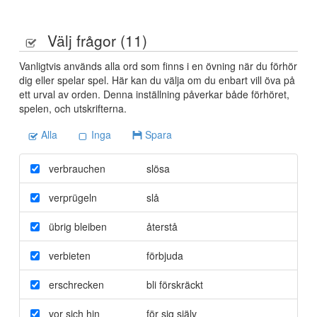
Välj frågor (
11
)
Vanligtvis används alla ord som finns i en övning när du förhör
dig eller spelar spel. Här kan du välja om du enbart vill öva på
ett urval av orden. Denna inställning påverkar både förhöret,
spelen, och utskrifterna.
Alla
Inga
Spara
verbrauchen
slösa
verprügeln
slå
übrig bleiben
återstå
verbieten
förbjuda
erschrecken
bli förskräckt
vor sich hin
för sig själv