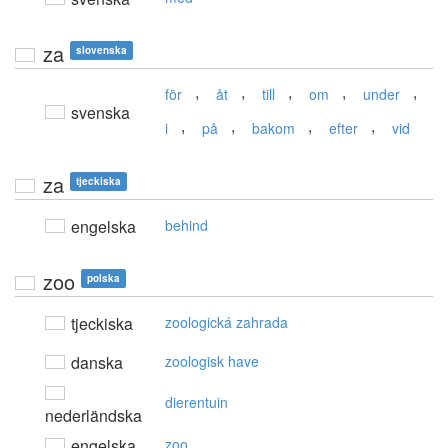
za
slovenska
,
,
,
,
,
för
åt
till
om
under
svenska
,
,
,
,
i
på
bakom
efter
vid
za
tjeckiska
engelska
behind
zoo
polska
tjeckiska
zoologická zahrada
danska
zoologisk have
dierentuin
nederländska
engelska
zoo