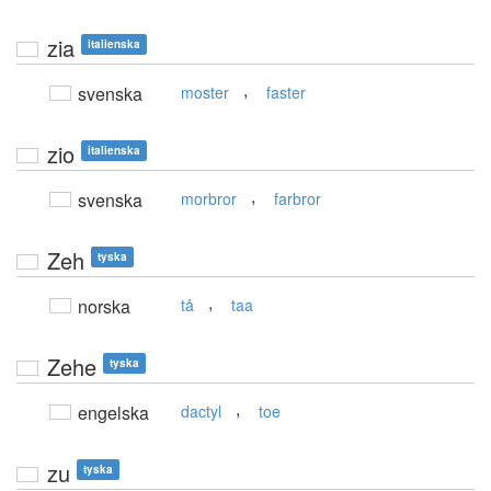
zia
italienska
,
svenska
moster
faster
zio
italienska
,
svenska
morbror
farbror
Zeh
tyska
,
norska
tå
taa
Zehe
tyska
,
engelska
dactyl
toe
zu
tyska