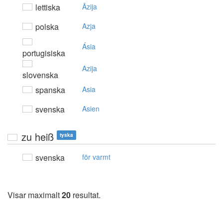
lettiska
Āzija
polska
Azja
Ásia
portugisiska
Azija
slovenska
spanska
Asia
svenska
Asien
zu heiß
tyska
svenska
för varmt
Visar maximalt
20
resultat.