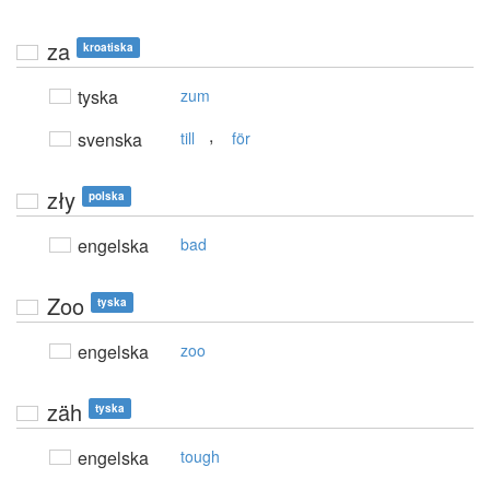
za
kroatiska
tyska
zum
,
svenska
till
för
zły
polska
engelska
bad
Zoo
tyska
engelska
zoo
zäh
tyska
engelska
tough