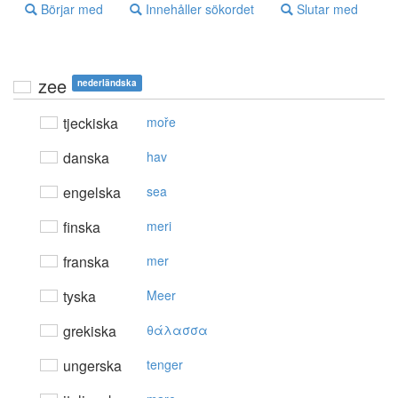
Börjar med
Innehåller sökordet
Slutar med
zee
nederländska
tjeckiska
moře
danska
hav
engelska
sea
finska
meri
franska
mer
tyska
Meer
grekiska
θάλασσα
ungerska
tenger