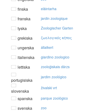
finska
eläintarha
franska
jardin zoologique
tyska
Zoologischer Garten
grekiska
ζωoλoγικός κήπoς
ungerska
állatkert
italienska
giardino zoologico
lettiska
zooloģiskais dārzs
jardim zoológico
portugisiska
živalski vrt
slovenska
spanska
parque zoológico
svenska
zoo