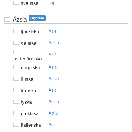
svenska
seg
Ázsia
ungerska
tjeckiska
Asie
danska
Asien
Azië
nederländska
engelska
Asia
finska
Aasia
franska
Asie
tyska
Asien
grekiska
Aσία
italienska
Asia