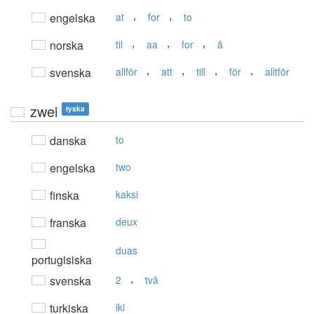
,
,
engelska
at
for
to
,
,
,
norska
til
aa
for
å
,
,
,
,
svenska
allför
att
till
för
alltför
zwei
tyska
danska
to
engelska
two
finska
kaksi
franska
deux
duas
portugisiska
,
svenska
2
två
turkiska
iki