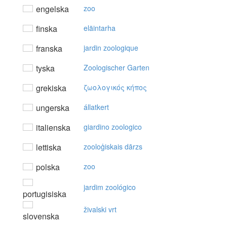
engelska
zoo
finska
eläintarha
franska
jardin zoologique
tyska
Zoologischer Garten
grekiska
ζωoλoγικός κήπoς
ungerska
állatkert
italienska
giardino zoologico
lettiska
zooloģiskais dārzs
polska
zoo
jardim zoológico
portugisiska
živalski vrt
slovenska