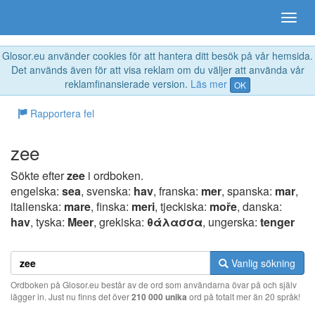
Glosor.eu använder cookies för att hantera ditt besök på vår hemsida.
Det används även för att visa reklam om du väljer att använda vår
reklamfinansierade version.
Läs mer
OK
Rapportera fel
zee
Sökte efter
zee
i ordboken.
engelska:
sea
, svenska:
hav
, franska:
mer
, spanska:
mar
,
italienska:
mare
, finska:
meri
, tjeckiska:
moře
, danska:
hav
, tyska:
Meer
, grekiska:
θάλασσα
, ungerska:
tenger
Vanlig sökning
Ordboken på Glosor.eu består av de ord som användarna övar på och själv
lägger in. Just nu finns det över
210 000 unika
ord på totalt mer än 20 språk!