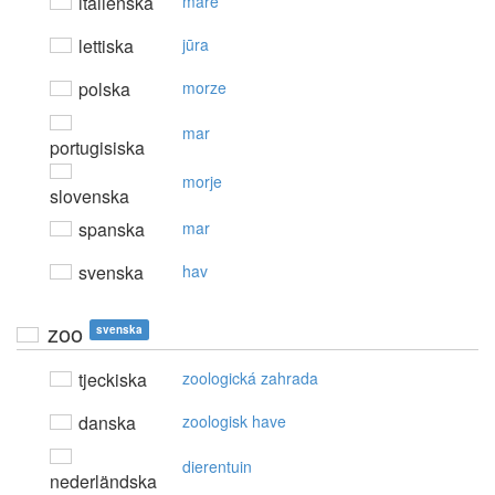
italienska
mare
lettiska
jūra
polska
morze
mar
portugisiska
morje
slovenska
spanska
mar
svenska
hav
zoo
svenska
tjeckiska
zoologická zahrada
danska
zoologisk have
dierentuin
nederländska