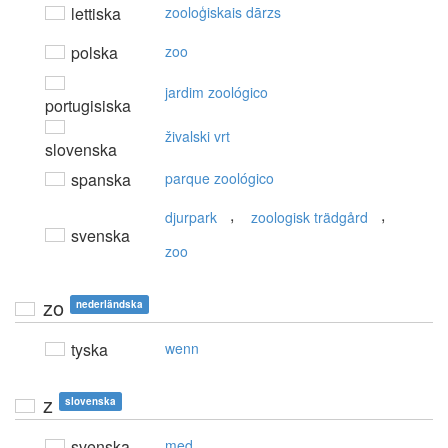
lettiska
zooloģiskais dārzs
polska
zoo
jardim zoológico
portugisiska
živalski vrt
slovenska
spanska
parque zoológico
,
,
djurpark
zoologisk trädgård
svenska
zoo
zo
nederländska
tyska
wenn
z
slovenska
svenska
med