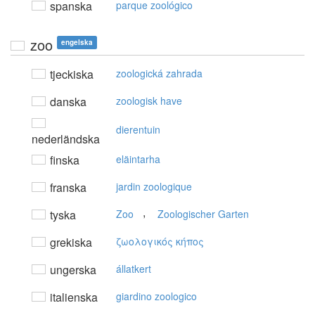
spanska
parque zoológico
zoo
engelska
tjeckiska
zoologická zahrada
danska
zoologisk have
dierentuin
nederländska
finska
eläintarha
franska
jardin zoologique
,
tyska
Zoo
Zoologischer Garten
grekiska
ζωoλoγικός κήπoς
ungerska
állatkert
italienska
giardino zoologico