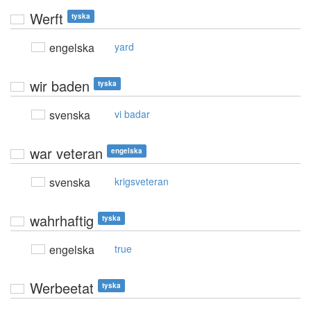
Werft
tyska
engelska
yard
wir baden
tyska
svenska
vi badar
war veteran
engelska
svenska
krigsveteran
wahrhaftig
tyska
engelska
true
Werbeetat
tyska