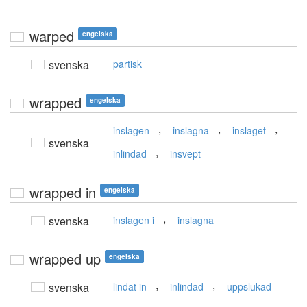
warped
engelska
svenska
partisk
wrapped
engelska
,
,
,
inslagen
inslagna
inslaget
svenska
,
inlindad
insvept
wrapped in
engelska
,
svenska
inslagen i
inslagna
wrapped up
engelska
,
,
svenska
lindat in
inlindad
uppslukad