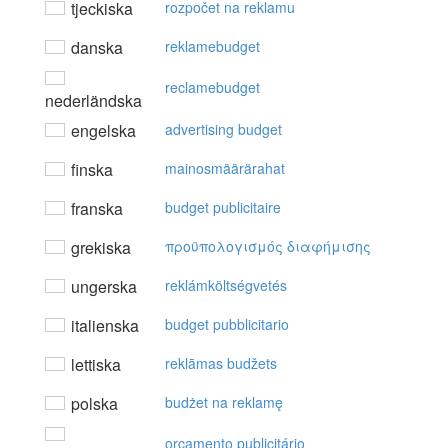
tjeckiska
rozpočet na reklamu
danska
reklamebudget
reclamebudget
nederländska
engelska
advertising budget
finska
mainosmäärärahat
franska
budget publicitaire
grekiska
πρoϋπoλoγισμός διαφήμισης
ungerska
reklámköltségvetés
italienska
budget pubblicitario
lettiska
reklāmas budžets
polska
budżet na reklamę
orçamento publicitário