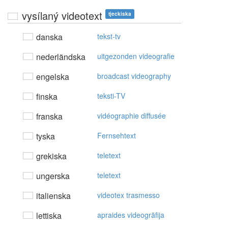
vysílaný videotext
tjeckiska
danska
tekst-tv
nederländska
uitgezonden videografie
engelska
broadcast videography
finska
teksti-TV
franska
vidéographie diffusée
tyska
Fernsehtext
grekiska
teletext
ungerska
teletext
italienska
videotex trasmesso
lettiska
apraides videogrāfija