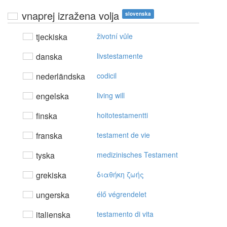
vnaprej izražena volja
slovenska
tjeckiska
životní vůle
danska
livstestamente
nederländska
codicil
engelska
living will
finska
hoitotestamentti
franska
testament de vie
tyska
medizinisches Testament
grekiska
διαθήκη ζωής
ungerska
élő végrendelet
italienska
testamento di vita