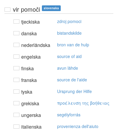
vir pomoči
slovenska
tjeckiska
zdroj pomoci
danska
bistandskilde
nederländska
bron van de hulp
engelska
source of aid
finska
avun lähde
franska
source de l'aide
tyska
Ursprung der Hilfe
grekiska
πρoέλευση της βoήθειας
ungerska
segélyforrás
italienska
provenienza dell'aiuto