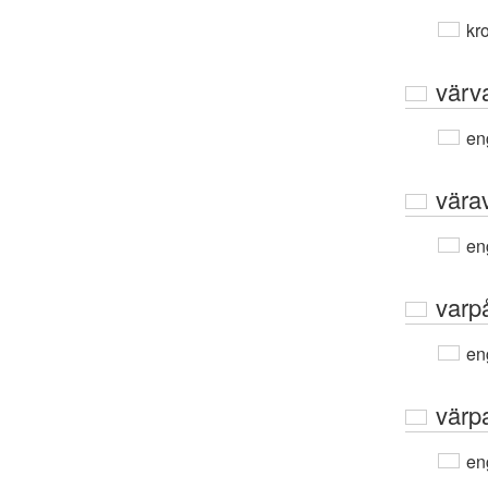
kro
värv
en
vära
en
varp
en
värp
en