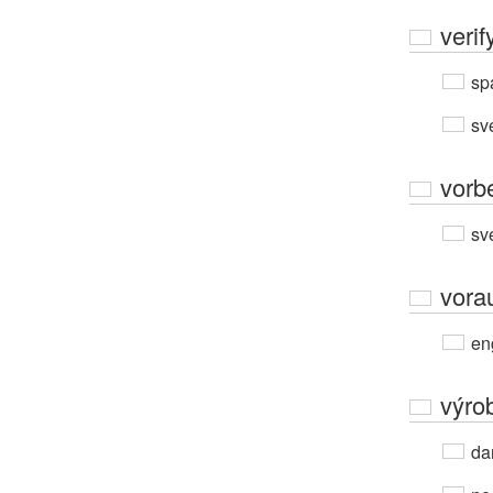
verif
sp
sv
vorb
sv
vora
en
výro
da