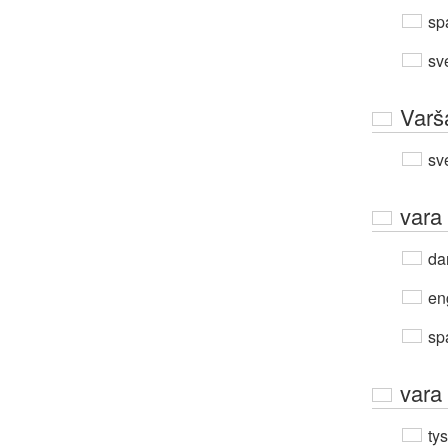
sp
sv
Varš
sv
vara
da
en
sp
vara
ty