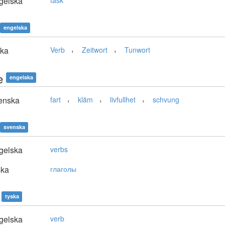
gelska
task
engelska
,
,
ska
Verb
Zeitwort
Tunwort
e
engelska
,
,
,
enska
fart
kläm
livfullhet
schvung
svenska
gelska
verbs
ska
глаголы
tyska
gelska
verb