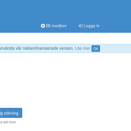
Bli medlem
Logga in
 använda vår reklamfinansierade version.
Läs mer
OK
ig sökning
s det över