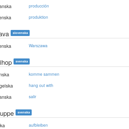
anska
producción
enska
produktion
ava
slovenska
enska
Warszawa
 ihop
svenska
nska
komme sammen
gelska
hang out with
anska
salir
 uppe
svenska
ska
aufbleiben