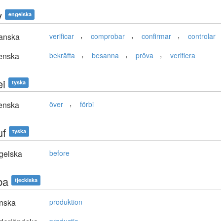
y
engelska
,
,
,
anska
verificar
comprobar
confirmar
controlar
,
,
,
enska
bekräfta
besanna
pröva
verifiera
ei
tyska
,
enska
över
förbi
uf
tyska
gelska
before
ba
tjeckiska
nska
produktion