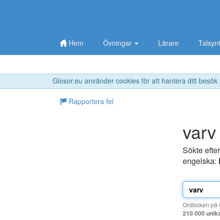
Hem
Övningar
Lärare
Talsyn
Glosor.eu använder cookies för att hantera ditt besök
Rapportera fel
varv
Sökte efte
engelska:
Ordboken på G
210 000 unik