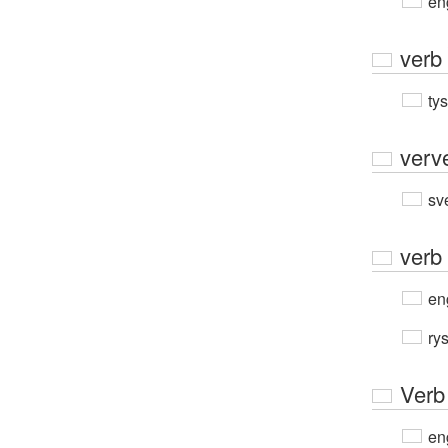
en
verb
ty
verv
sv
verb
en
ry
Verb
en