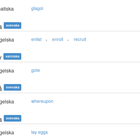
atiska
glagol
a
svenska
,
,
gelska
enlist
enroll
recruit
v
estniska
gelska
gote
å
svenska
gelska
whereupon
a
svenska
gelska
lay eggs