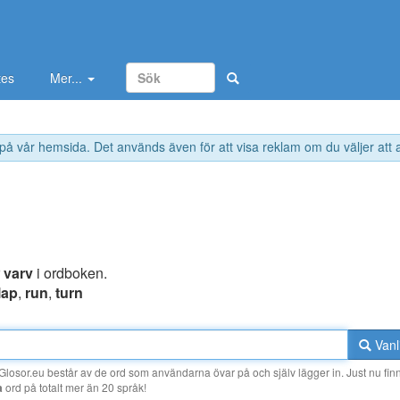
tes
Mer...
 på vår hemsida. Det används även för att visa reklam om du väljer att
r
varv
i ordboken.
lap
,
run
,
turn
Vanl
losor.eu består av de ord som användarna övar på och själv lägger in. Just nu finn
a
ord på totalt mer än 20 språk!