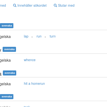
 med
Innehåller sökordet
Slutar med
svenska
,
,
gelska
lap
run
turn
v
svenska
gelska
whence
a
svenska
gelska
hit a homerun
svenska