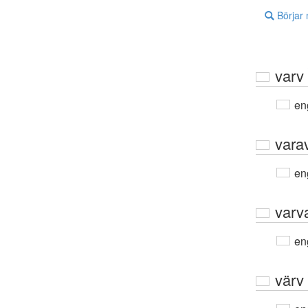
Börjar
varv
en
vara
en
varv
en
värv