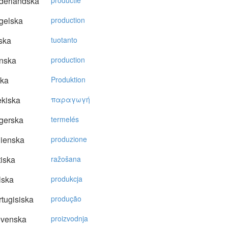
derländska
productie
gelska
production
ska
tuotanto
nska
production
ska
Produktion
kiska
παραγωγή
gerska
termelés
lienska
produzione
tiska
ražošana
lska
produkcja
tugisiska
produção
ovenska
proizvodnja