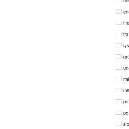
ne
en
fin
fra
ty
gre
un
ita
let
po
por
sl