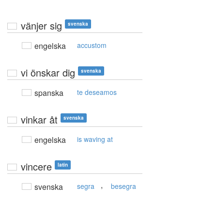
vänjer sig
svenska
engelska
accustom
vi önskar dig
svenska
spanska
te deseamos
vinkar åt
svenska
engelska
is waving at
vincere
latin
,
svenska
segra
besegra